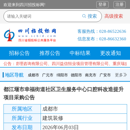
登录
注册
欢迎来到四川招投标网!
搜索
高级搜索
客服热线：
028-86522636
信息发布：
028-86632360
招标公告
推荐公告
中标结果
更改通知
蜀航工程管理咨询有限公司、四川益信恒业项目管理有限公司、重庆瑞盛
公告：
地区导航
更多
成都市
广元市
绵阳市
德阳市
南充市
广安市
成都市
广元市
绵阳市
德阳市
南充市
广安市
遂宁市
都江堰市幸福街道社区卫生服务中心口腔科改造提升
内江市
乐山市
自贡市
泸州市
宜宾市
攀枝花
巴中市
项目采购公告
达州市
资阳市
眉山市
雅安市
阿坝州
甘孜州
凉山州
所属地区
成都市
所属行业
建筑装修
发布日期
2026年06月03日