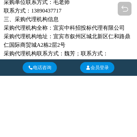
采购单位联系方式：毛老师
联系方式：13890437717
三、采购代理机构信息
采购代理机构全称：宜宾中科招投标代理有限公司
采购代理机构地址：宜宾市叙州区城北新区仁和路鼎
仁国际商贸城A2栋2层2号
采购代理机构联系方式：魏芳；联系方式：
18383191999
电话咨询
会员登录
四、成交信息
评审小组成员：曾莉专家（组长）； 袁明惠专家；毛
开国（采购人代表）
成交日期：2026年6月17日
成交金额： 94600.00元；大写：玖万肆仟陆佰元整。
成交供应商名称：宜宾川叙建筑工程有限公司
结果公告.pdf
相关信息