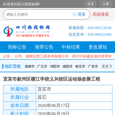
登录
注册
欢迎来到四川招投标网!
搜索
高级搜索
客服热线：
028-86522636
信息发布：
028-86632360
招标公告
推荐公告
中标结果
更改通知
实业有限公司、成都泓慧工程咨询有限公司、四川中辰建设项目管理有限
公告：
地区导航
更多
成都市
广元市
绵阳市
德阳市
南充市
广安市
成都市
广元市
绵阳市
德阳市
南充市
广安市
遂宁市
宜宾市叙州区横江学校义兴校区运动场改善工程
内江市
乐山市
自贡市
泸州市
宜宾市
攀枝花
巴中市
所属地区
宜宾市
达州市
资阳市
眉山市
雅安市
阿坝州
甘孜州
凉山州
所属行业
其它
发布日期
2026年06月17日
截止时间
2026年06月18日