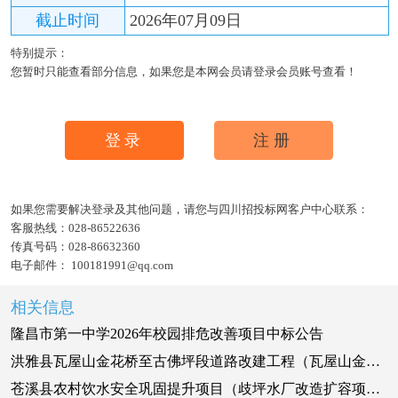
截止时间
2026年07月09日
特别提示：
您暂时只能查看部分信息，如果您是本网会员请登录会员账号查看！
登录
注册
如果您需要解决登录及其他问题，请您与四川招投标网客户中心联系：
客服热线：
028-86522636
传真号码：
028-86632360
电子邮件：
100181991@qq.com
相关信息
隆昌市第一中学2026年校园排危改善项目中标公告
洪雅县瓦屋山金花桥至古佛坪段道路改建工程（瓦屋山金花桥至大寺河道路改建段）施工-标段中标候选人公示
苍溪县农村饮水安全巩固提升项目（歧坪水厂改造扩容项目）-施工中标候选人公示