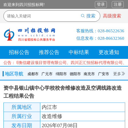
登录
注册
欢迎来到四川招投标网!
搜索
高级搜索
客服热线：
028-86522636
信息发布：
028-86632360
招标公告
推荐公告
中标结果
更改通知
公司、四川衡信建设项目管理有限公司、四川正汇恒招标代理有限公司、
公告：
地区导航
更多
成都市
广元市
绵阳市
德阳市
南充市
广安市
成都市
广元市
绵阳市
德阳市
南充市
广安市
遂宁市
资中县银山镇中心学校校舍维修改造及空调线路改造
内江市
乐山市
自贡市
泸州市
宜宾市
攀枝花
巴中市
工程结果公告
达州市
资阳市
眉山市
雅安市
阿坝州
甘孜州
凉山州
所属地区
内江市
所属行业
改造维修
发布日期
2026年07月08日