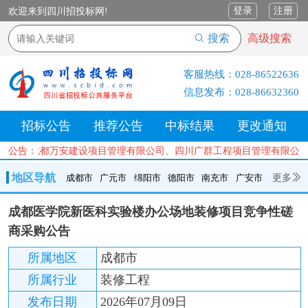
登录
注册
欢迎来到四川招投标网!
搜索
高级搜索
客服热线：
028-86522636
信息发布：
028-86632360
招标公告
推荐公告
中标结果
更改通知
公司、成都万安建设项目管理有限公司、四川广群工程项目管理有限公司
公告：
地区导航
更多
成都市
广元市
绵阳市
德阳市
南充市
广安市
成都市
广元市
绵阳市
德阳市
南充市
广安市
遂宁市
成都医学院新医科实验楼办公场地装修项目竞争性磋
内江市
乐山市
自贡市
泸州市
宜宾市
攀枝花
巴中市
商采购公告
达州市
资阳市
眉山市
雅安市
阿坝州
甘孜州
凉山州
所属地区
成都市
所属行业
装修工程
发布日期
2026年07月09日