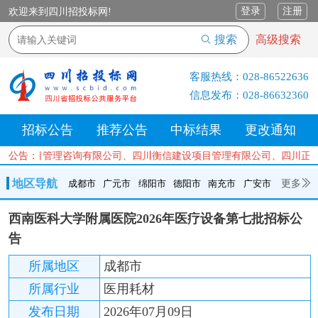
登录
注册
欢迎来到四川招投标网!
搜索
高级搜索
客服热线：
028-86522636
信息发布：
028-86632360
招标公告
推荐公告
中标结果
更改通知
达工程项目管理咨询有限公司、四川衡信建设项目管理有限公司、四川正
公告：
地区导航
更多
成都市
广元市
绵阳市
德阳市
南充市
广安市
成都市
广元市
绵阳市
德阳市
南充市
广安市
遂宁市
西南医科大学附属医院2026年医疗设备第七批招标公
内江市
乐山市
自贡市
泸州市
宜宾市
攀枝花
巴中市
告
达州市
资阳市
眉山市
雅安市
阿坝州
甘孜州
凉山州
所属地区
成都市
所属行业
医用耗材
发布日期
2026年07月09日