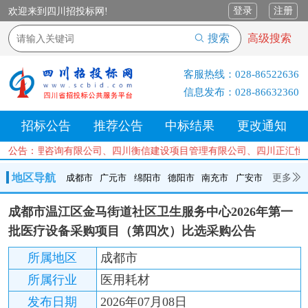
登录
注册
欢迎来到四川招投标网!
搜索
高级搜索
客服热线：
028-86522636
信息发布：
028-86632360
招标公告
推荐公告
中标结果
更改通知
程项目管理咨询有限公司、四川衡信建设项目管理有限公司、四川正汇恒
公告：
地区导航
更多
成都市
广元市
绵阳市
德阳市
南充市
广安市
成都市
广元市
绵阳市
德阳市
南充市
广安市
遂宁市
成都市温江区金马街道社区卫生服务中心2026年第一
内江市
乐山市
自贡市
泸州市
宜宾市
攀枝花
巴中市
批医疗设备采购项目（第四次）比选采购公告
达州市
资阳市
眉山市
雅安市
阿坝州
甘孜州
凉山州
所属地区
成都市
所属行业
医用耗材
发布日期
2026年07月08日