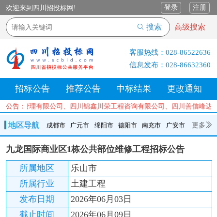
登录
注册
欢迎来到四川招投标网!
搜索
高级搜索
客服热线：
028-86522636
信息发布：
028-86632360
招标公告
推荐公告
中标结果
更改通知
工程项目管理有限公司、四川锦鑫川荣工程咨询有限公司、四川善信峰达
公告：
地区导航
更多
成都市
广元市
绵阳市
德阳市
南充市
广安市
成都市
广元市
绵阳市
德阳市
南充市
广安市
遂宁市
九龙国际商业区1栋公共部位维修工程招标公告
内江市
乐山市
自贡市
泸州市
宜宾市
攀枝花
巴中市
所属地区
乐山市
达州市
资阳市
眉山市
雅安市
阿坝州
甘孜州
凉山州
所属行业
土建工程
发布日期
2026年06月03日
截止时间
2026年06月09日