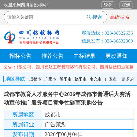
登录
注册
欢迎来到四川招投标网!
搜索
高级搜索
客服热线：
028-86522636
信息发布：
028-86632360
招标公告
推荐公告
中标结果
更改通知
成套设备有限公司、四川蜀航工程管理咨询有限公司、四川益信恒业项目
公告：
地区导航
更多
成都市
广元市
绵阳市
德阳市
南充市
广安市
成都市
广元市
绵阳市
德阳市
南充市
广安市
遂宁市
成都市教育人才服务中心2026年成都市普通话大赛活
内江市
乐山市
自贡市
泸州市
宜宾市
攀枝花
巴中市
动宣传推广服务项目竞争性磋商采购公告
达州市
资阳市
眉山市
雅安市
阿坝州
甘孜州
凉山州
所属地区
成都市
所属行业
广告策划
发布日期
2026年06月04日