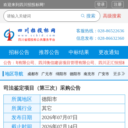
登录
注册
欢迎来到四川招投标网!
搜索
高级搜索
客服热线：
028-86522636
信息发布：
028-86632360
招标公告
推荐公告
中标结果
更改通知
目管理咨询有限公司、四川衡信建设项目管理有限公司、四川正汇恒招标
公告：
地区导航
更多
成都市
广元市
绵阳市
德阳市
南充市
广安市
成都市
广元市
绵阳市
德阳市
南充市
广安市
遂宁市
司法鉴定项目（第三次）采购公告
内江市
乐山市
自贡市
泸州市
宜宾市
攀枝花
巴中市
所属地区
德阳市
达州市
资阳市
眉山市
雅安市
阿坝州
甘孜州
凉山州
所属行业
其它
发布日期
2026年07月07日
截止时间
2026年07月14日