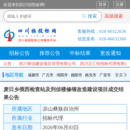
登录
注册
欢迎来到四川招投标网!
搜索
高级搜索
客服热线：
028-86522636
信息发布：
028-86632360
招标公告
推荐公告
中标结果
更改通知
有限公司、四川衡信建设项目管理有限公司、四川正汇恒招标代理有限公
公告：
地区导航
更多
成都市
广元市
绵阳市
德阳市
南充市
广安市
成都市
广元市
绵阳市
德阳市
南充市
广安市
遂宁市
麦日乡俄西检查站及刑侦楼修缮改造建设项目成交结
内江市
乐山市
自贡市
泸州市
宜宾市
攀枝花
巴中市
果公告
达州市
资阳市
眉山市
雅安市
阿坝州
甘孜州
凉山州
所属地区
凉山彝族自治州
所属行业
招标代理
发布日期
2026年06月03日