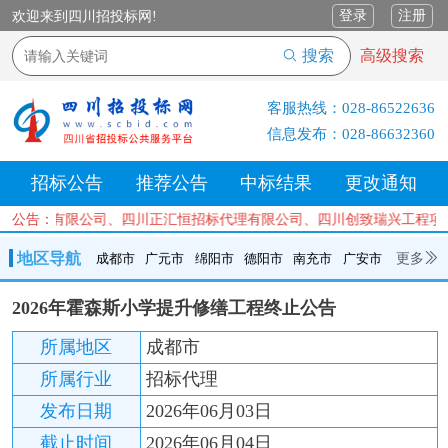
登录
注册
欢迎来到四川招投标网!
搜索
高级搜索
客服热线：
028-86522636
信息发布：
028-86632360
招标公告
推荐公告
中标结果
更改通知
项目管理有限公司、四川正汇恒招标代理有限公司、四川创致瑞兴工程项
公告：
地区导航
更多
成都市
广元市
绵阳市
德阳市
南充市
广安市
成都市
广元市
绵阳市
德阳市
南充市
广安市
遂宁市
2026年霍森斯小学提升修缮工程终止公告
内江市
乐山市
自贡市
泸州市
宜宾市
攀枝花
巴中市
所属地区
成都市
达州市
资阳市
眉山市
雅安市
阿坝州
甘孜州
凉山州
所属行业
招标代理
发布日期
2026年06月03日
截止时间
2026年06月04日