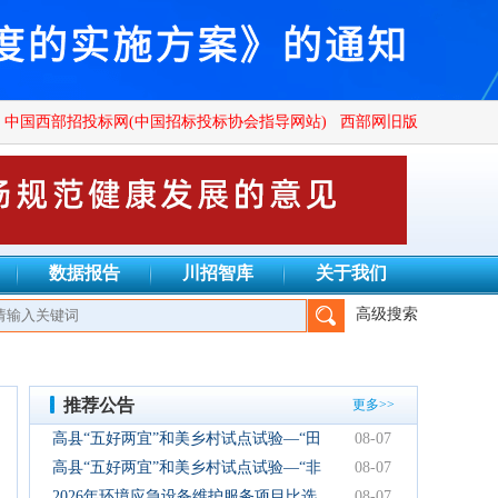
中国西部招投标网(中国招标投标协会指导网站)
西部网旧版
数据报告
川招智库
关于我们
高级搜索
设项目管理有限公司、四川广群工程项目管理有限公司、四川锦鑫川
推荐公告
更多>>
高县“五好两宜”和美乡村试点试验—“田
08-07
园逸趣•农耕研学”农文旅融合新场景项
高县“五好两宜”和美乡村试点试验—“非
08-07
目初步设计服务结果公告
遗传承·研学体验”文化产业园建设项目
2026年环境应急设备维护服务项目比选
08-07