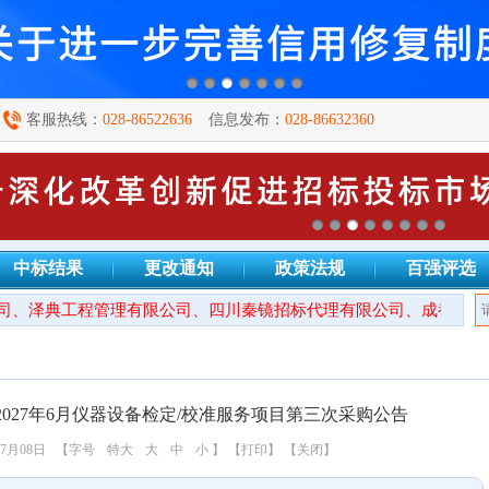
客服热线：
028-86522636
信息发布：
028-86632360
中标结果
更改通知
政策法规
百强评选
、泽典工程管理有限公司、四川秦镜招标代理有限公司、成都万安建
2027年6月仪器设备检定/校准服务项目第三次采购公告
7月08日
【字号
特大
大
中
小
】
【打印】
【关闭】