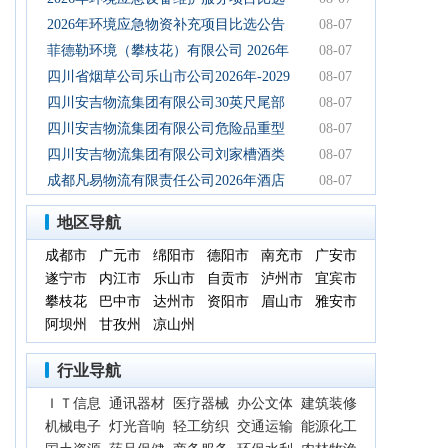
初步设计服务结果公告
公告
2026年环境应急物资补充项目比选公告
08-07
菲德勒环境（攀枝花）有限公司 2026年
08-07
第三季度第二次碳酸钠 招标公告（第二
四川省烟草公司乐山市公司2026年-2029
08-07
次）
年乐山物流中心卷烟装卸分拣服务中标
四川安吉物流集团有限公司30英尺尾部
08-07
候选人公示
自卸式集装箱采购项目成交候选人公示
四川安吉物流集团有限公司危险品重型
08-07
罐式半挂车项目成交候选人公示
四川安吉物流集团有限公司刘家槽酒类
08-07
绿色智慧物流园职业病危害预评价服务
成都凡易物流有限责任公司2026年酒店
08-07
（二次）成交候选人公示
空调采购及安装项目（第三次）评审结
地区导航
果公示
成都市
广元市
绵阳市
德阳市
南充市
广安市
遂宁市
内江市
乐山市
自贡市
泸州市
宜宾市
攀枝花
巴中市
达州市
资阳市
眉山市
雅安市
阿坝州
甘孜州
凉山州
行业导航
ＩＴ信息
通讯器材
医疗器械
办公文体
建筑装修
机械电子
灯光音响
轻工纺织
交通运输
能源化工