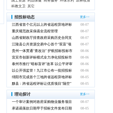
国土资源
药品保健
商务服务
环保水利
农林牧渔
科教文卫
其它
招投标动态
更多>>
江西省首个亿元以上跨省远程异地评标
08-07
项目在鹰潭市完成
重庆规范政采保函全流程管理
08-07
山西省财政厅排查政府采购历史合同支
08-07
付情况
江陵县公共资源交易中心首个“双盲”项
08-07
目顺利完成
贵州一体贯通“查改治” 护航招标投标市
08-06
场规范健康发展
宜宾市创新评标模式全力净化招投标市
08-06
场环境
泰州市推行“暗标盲评”改革 以公平评审
08-06
推动政府采购提质增效
以公开强监管！九江市公布一批招投标
08-06
领域系统整治典型案例
绵阳市完成首个三地跨省远程异地评标
08-05
项目
黟县：跨省远程评标让优质项目“隔空”
08-05
落地
理论探讨
更多>>
一个审计案例对政府采购物业服务项目
08-07
的警示
承诺函落款日期早于招标文件发布日期
08-05