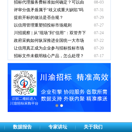
有效吗
招标代理服务费标准如何确定？可以由
08-03
中标人支付吗？
评审分值矛盾属于“歧义或重大缺陷”吗
07-31
提前开标的做法是否合规？
07-29
以信用管理重塑招投标市场规则
07-27
川招观察 | 从“现场”到“信用”：双管齐下
07-24
重塑招投标新秩序
政府采购如何纵深推进全国统一大市场
07-22
建设
让信用真正成为企业参与招标投标市场
07-20
竞争的“通行证”
招标文件未载明核心产品，怎么处理？
07-17
数据报告
专家讲坛
关于我们