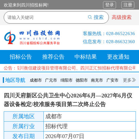
登录
注册
欢迎来到四川招投标网!
搜索
高级搜索
客服热线：
028-86522636
信息发布：
028-86632360
招标公告
推荐公告
中标结果
更改通知
限公司、四川衡信建设项目管理有限公司、四川正汇恒招标代理有限公司
公告：
地区导航
更多
成都市
广元市
绵阳市
德阳市
南充市
广安市
成都市
广元市
绵阳市
德阳市
南充市
广安市
遂宁市
四川天府新区公共卫生中心2026年6月—2027年6月仪
内江市
乐山市
自贡市
泸州市
宜宾市
攀枝花
巴中市
器设备检定/校准服务项目第二次终止公告
达州市
资阳市
眉山市
雅安市
阿坝州
甘孜州
凉山州
所属地区
成都市
所属行业
招标代理
发布日期
2026年07月07日