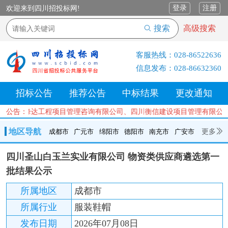
登录
注册
欢迎来到四川招投标网!
搜索
高级搜索
客服热线：
028-86522636
信息发布：
028-86632360
招标公告
推荐公告
中标结果
更改通知
四川善信峰达工程项目管理咨询有限公司、四川衡信建设项目管理有限公
公告：
地区导航
更多
成都市
广元市
绵阳市
德阳市
南充市
广安市
成都市
广元市
绵阳市
德阳市
南充市
广安市
遂宁市
四川圣山白玉兰实业有限公司 物资类供应商遴选第一
内江市
乐山市
自贡市
泸州市
宜宾市
攀枝花
巴中市
批结果公示
达州市
资阳市
眉山市
雅安市
阿坝州
甘孜州
凉山州
所属地区
成都市
所属行业
服装鞋帽
发布日期
2026年07月08日