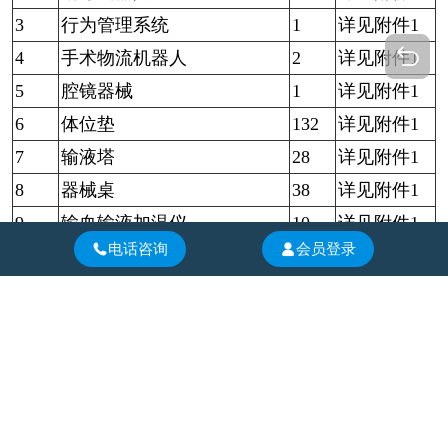
3
行为管理系统
1
详见附件1
4
手术物流机器人
2
详见附件1
5
腔镜器械
1
详见附件1
6
体位垫
132
详见附件1
7
输液塔
28
详见附件1
8
器械桌
38
详见附件1
9
输血输液加温仪
10
详见附件1
电话咨询
会员登录
10
术中病人加温系统
10
详见附件1
11
气压止血仪
10
详见附件1
12
重症监护床（电动病床）
41
详见附件1
13
检查床
160
详见附件1
14
急救车
40
详见附件1
15
转运推车
80
详见附件1