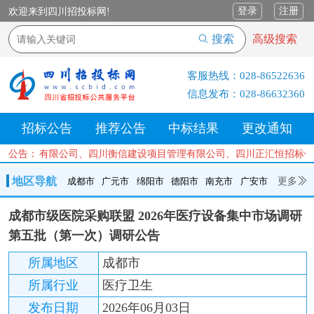
登录
注册
欢迎来到四川招投标网!
搜索
高级搜索
客服热线：
028-86522636
信息发布：
028-86632360
招标公告
推荐公告
中标结果
更改通知
理咨询有限公司、四川衡信建设项目管理有限公司、四川正汇恒招标代理
公告：
地区导航
更多
成都市
广元市
绵阳市
德阳市
南充市
广安市
成都市
广元市
绵阳市
德阳市
南充市
广安市
遂宁市
成都市级医院采购联盟 2026年医疗设备集中市场调研
内江市
乐山市
自贡市
泸州市
宜宾市
攀枝花
巴中市
第五批（第一次）调研公告
达州市
资阳市
眉山市
雅安市
阿坝州
甘孜州
凉山州
所属地区
成都市
所属行业
医疗卫生
发布日期
2026年06月03日