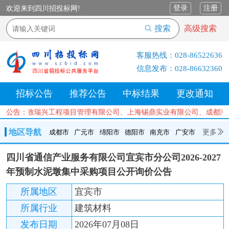
登录
注册
欢迎来到四川招投标网!
搜索
高级搜索
客服热线：
028-86522636
信息发布：
028-86632360
招标公告
推荐公告
中标结果
更改通知
、四川创致瑞兴工程项目管理有限公司、上海锡鼎实业有限公司、成都泓
公告：
地区导航
更多
成都市
广元市
绵阳市
德阳市
南充市
广安市
成都市
广元市
绵阳市
德阳市
南充市
广安市
遂宁市
四川省通信产业服务有限公司宜宾市分公司2026-2027
内江市
乐山市
自贡市
泸州市
宜宾市
攀枝花
巴中市
年预制水泥墩集中采购项目公开询价公告
达州市
资阳市
眉山市
雅安市
阿坝州
甘孜州
凉山州
所属地区
宜宾市
所属行业
建筑材料
发布日期
2026年07月08日