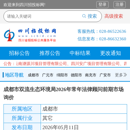
登录
注册
欢迎来到四川招投标网!
搜索
高级搜索
客服热线：
028-86522636
信息发布：
028-86632360
招标公告
推荐公告
中标结果
更改通知
公司、云南瀞源川项目管理有限公司、四川安广项目管理有限公司、四川
公告：
地区导航
更多
成都市
广元市
绵阳市
德阳市
南充市
广安市
成都市
广元市
绵阳市
德阳市
南充市
广安市
遂宁市
成都市双流生态环境局2026年常年法律顾问前期市场
内江市
乐山市
自贡市
泸州市
宜宾市
攀枝花
巴中市
询价
达州市
资阳市
眉山市
雅安市
阿坝州
甘孜州
凉山州
所属地区
成都市
所属行业
其它
发布日期
2026年05月11日