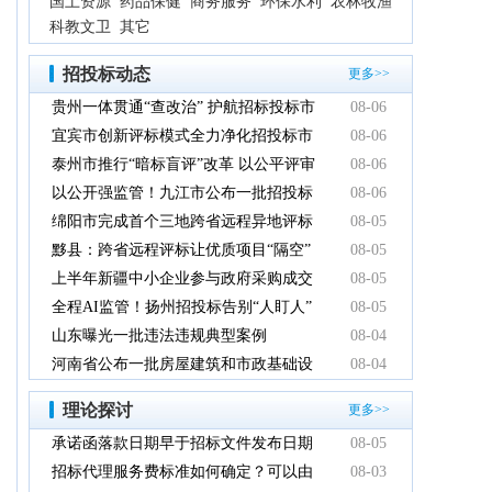
国土资源
药品保健
商务服务
环保水利
农林牧渔
科教文卫
其它
招投标动态
更多>>
贵州一体贯通“查改治” 护航招标投标市
08-06
场规范健康发展
宜宾市创新评标模式全力净化招投标市
08-06
场环境
泰州市推行“暗标盲评”改革 以公平评审
08-06
推动政府采购提质增效
以公开强监管！九江市公布一批招投标
08-06
领域系统整治典型案例
绵阳市完成首个三地跨省远程异地评标
08-05
项目
黟县：跨省远程评标让优质项目“隔空”
08-05
落地
上半年新疆中小企业参与政府采购成交
08-05
额创新高
全程AI监管！扬州招投标告别“人盯人”
08-05
山东曝光一批违法违规典型案例
08-04
河南省公布一批房屋建筑和市政基础设
08-04
施工程招标投标违法违规典型案例
理论探讨
更多>>
承诺函落款日期早于招标文件发布日期
08-05
有效吗
招标代理服务费标准如何确定？可以由
08-03