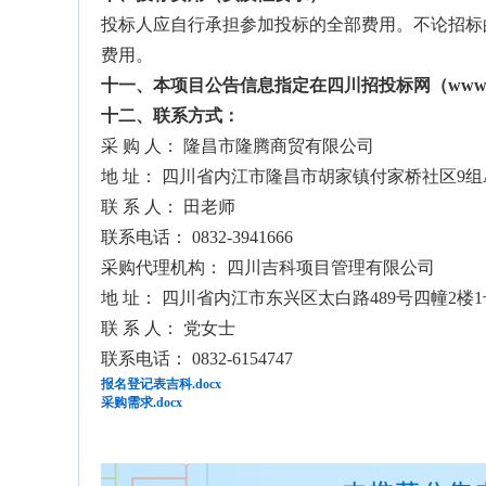
投标人应自行承担参加投标的全部费用。不论招标
费用。
十一
、
本项目公告信息指定在
四川招投标网（www.sc
十
二
、联系方式
：
采 购 人： 隆昌市隆腾商贸有限公司
地 址： 四川省内江市隆昌市胡家镇付家桥社区9组
联 系 人： 田老师
联系电话： 0832-3941666
采购代理机构： 四川吉科项目管理有限公司
地 址： 四川省内江市东兴区太白路489号四幢2楼1
联 系 人： 党女士
联系电话： 0832-6154747
报名登记表吉科.docx
采购需求.docx