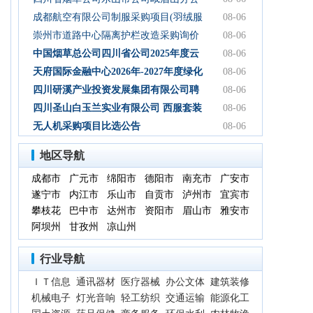
司2026年-2027年食堂食材购买服务-询比
成都航空有限公司制服采购项目(羽绒服
08-06
采购公告
类)成交结果公告
崇州市道路中心隔离护栏改造采购询价
08-06
通知
中国烟草总公司四川省公司2025年度云
08-06
平台扩容项目（第三次） 中标候选人公
天府国际金融中心2026年-2027年度绿化
08-06
示
养护服务采购项目比选公告
四川研溪产业投资发展集团有限公司聘
08-06
请第三方服务机构开展贸易业务票据、
四川圣山白玉兰实业有限公司 西服套装
08-06
国内信用证结算服务结果公告
成品采购竞争性磋商公告
无人机采购项目比选公告
08-06
地区导航
成都市
广元市
绵阳市
德阳市
南充市
广安市
遂宁市
内江市
乐山市
自贡市
泸州市
宜宾市
攀枝花
巴中市
达州市
资阳市
眉山市
雅安市
阿坝州
甘孜州
凉山州
行业导航
ＩＴ信息
通讯器材
医疗器械
办公文体
建筑装修
机械电子
灯光音响
轻工纺织
交通运输
能源化工