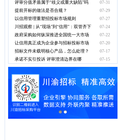
中标人支付吗？
评审分值矛盾属于“歧义或重大缺陷”吗
07-31
提前开标的做法是否合规？
07-29
以信用管理重塑招投标市场规则
07-27
川招观察 | 从“现场”到“信用”：双管齐下
07-24
重塑招投标新秩序
政府采购如何纵深推进全国统一大市场
07-22
建设
让信用真正成为企业参与招标投标市场
07-20
竞争的“通行证”
招标文件未载明核心产品，怎么处理？
07-17
承诺不实引投诉 评审澄清边界在哪
07-15