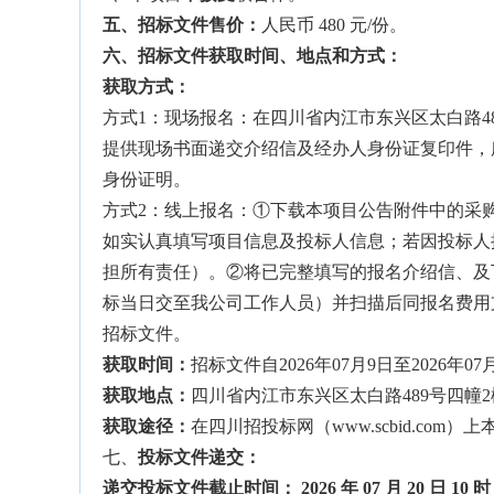
五、
招标文件
售价：
人民币 480 元/份。
六、
招标文件
获取时间、地点
和方式
：
获取方式：
方式1：现场报名：在四川省内江市东兴区太白路4
提供现场书面递交介绍信及经办人身份证复印件，
身份证明。
方式2：线上报名：①下载本项目公告附件中的采
如实认真填写项目信息及投标人信息；若因投标人
担所有责任）。②将已完整填写的报名介绍信、及
标当日交至我公司工作人员）并扫描后同报名费用支付凭证
招标文件。
获取时间：
招标文件自2026年07月9日至2026年07
获取地点：
四川省内江市东兴区太白路489号四幢2
获取途径：
在四川招投标网（www.scbid.com
七、
投标文件
递交：
递交投标文件截止时间：
2026
年
07
月
20
日
10
时