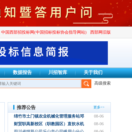
中国西部招投标网(中国招标投标协会指导网站)
西部网旧版
数据报告
川招智库
关于我们
高级搜索
信建设项目管理有限公司、四川正汇恒招标代理有限公司、四川创致
推荐公告
更多>>
绵竹市土门镇农业机械化管理服务站邓
08-06
林加油站双层管线隐患整改项目结果公
财贸职高新校区（职教园区）直饮水机
08-06
示
设备采购项目采购公告
四川省烟草公司乐山市公司峨眉山分公
08-06