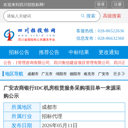
登录
注册
欢迎来到四川招投标网!
搜索
高级搜索
客服热线：
028-86522636
信息发布：
028-86632360
招标公告
推荐公告
中标结果
更改通知
工程项目管理咨询有限公司、四川衡信建设项目管理有限公司、四川正汇
公告：
地区导航
更多
成都市
广元市
绵阳市
德阳市
南充市
广安市
成都市
广元市
绵阳市
德阳市
南充市
广安市
遂宁市
广安农商银行IDC机房租赁服务采购项目单一来源采
内江市
乐山市
自贡市
泸州市
宜宾市
攀枝花
巴中市
购公示
达州市
资阳市
眉山市
雅安市
阿坝州
甘孜州
凉山州
所属地区
成都市
所属行业
招标代理
发布日期
2026年05月11日