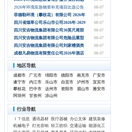
初步设计服务结果公告
公告
2026年环境应急物资补充项目比选公告
08-07
菲德勒环境（攀枝花）有限公司 2026年
08-07
第三季度第二次碳酸钠 招标公告（第二
四川省烟草公司乐山市公司2026年-2029
08-07
次）
年乐山物流中心卷烟装卸分拣服务中标
四川安吉物流集团有限公司30英尺尾部
08-07
候选人公示
自卸式集装箱采购项目成交候选人公示
四川安吉物流集团有限公司危险品重型
08-07
罐式半挂车项目成交候选人公示
四川安吉物流集团有限公司刘家槽酒类
08-07
绿色智慧物流园职业病危害预评价服务
成都凡易物流有限责任公司2026年酒店
08-07
（二次）成交候选人公示
空调采购及安装项目（第三次）评审结
地区导航
果公示
成都市
广元市
绵阳市
德阳市
南充市
广安市
遂宁市
内江市
乐山市
自贡市
泸州市
宜宾市
攀枝花
巴中市
达州市
资阳市
眉山市
雅安市
阿坝州
甘孜州
凉山州
行业导航
ＩＴ信息
通讯器材
医疗器械
办公文体
建筑装修
机械电子
灯光音响
轻工纺织
交通运输
能源化工