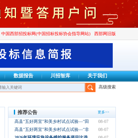
中国西部招投标网(中国招标投标协会指导网站)
西部网旧版
数据报告
川招智库
关于我们
高级搜索
成都万安建设项目管理有限公司、四川广群工程项目管理有限公司、
推荐公告
更多>>
高县“五好两宜”和美乡村试点试验—“田
08-07
园逸趣•农耕研学”农文旅融合新场景项
高县“五好两宜”和美乡村试点试验—“非
08-07
目初步设计服务结果公告
遗传承·研学体验”文化产业园建设项目
2026年环境应急设备维护服务项目比选
08-07