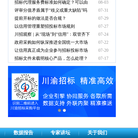
有效吗
招标代理服务费标准如何确定？可以由
08-03
中标人支付吗？
评审分值矛盾属于“歧义或重大缺陷”吗
07-31
提前开标的做法是否合规？
07-29
以信用管理重塑招投标市场规则
07-27
川招观察 | 从“现场”到“信用”：双管齐下
07-24
重塑招投标新秩序
政府采购如何纵深推进全国统一大市场
07-22
建设
让信用真正成为企业参与招标投标市场
07-20
竞争的“通行证”
招标文件未载明核心产品，怎么处理？
07-17
数据报告
专家讲坛
关于我们