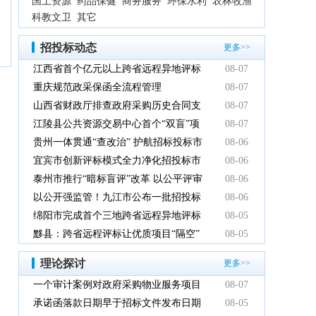
国土资源
药品保健
商务服务
环保水利
农林牧渔
科教文卫
其它
招投标动态
更多>>
江西省首个亿元以上跨省远程异地评标
08-07
项目在鹰潭市完成
重庆规范政采保函全流程管理
08-07
山西省财政厅排查政府采购历史合同支
08-07
付情况
江陵县公共资源交易中心首个“双盲”项
08-07
目顺利完成
贵州一体贯通“查改治” 护航招标投标市
08-06
场规范健康发展
宜宾市创新评标模式全力净化招投标市
08-06
场环境
泰州市推行“暗标盲评”改革 以公平评审
08-06
推动政府采购提质增效
以公开强监管！九江市公布一批招投标
08-06
领域系统整治典型案例
绵阳市完成首个三地跨省远程异地评标
08-05
项目
黟县：跨省远程评标让优质项目“隔空”
08-05
落地
理论探讨
更多>>
一个审计案例对政府采购物业服务项目
08-07
的警示
承诺函落款日期早于招标文件发布日期
08-05