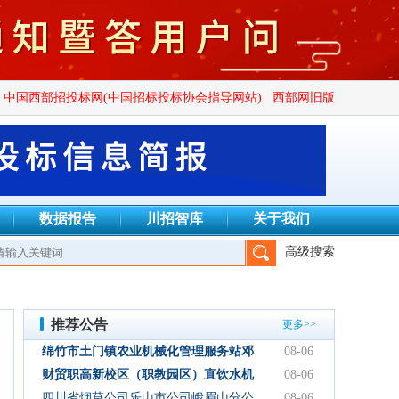
中国西部招投标网(中国招标投标协会指导网站)
西部网旧版
数据报告
川招智库
关于我们
高级搜索
设项目管理有限公司、四川正汇恒招标代理有限公司、四川创致瑞兴
推荐公告
更多>>
绵竹市土门镇农业机械化管理服务站邓
08-06
林加油站双层管线隐患整改项目结果公
财贸职高新校区（职教园区）直饮水机
08-06
示
设备采购项目采购公告
四川省烟草公司乐山市公司峨眉山分公
08-06