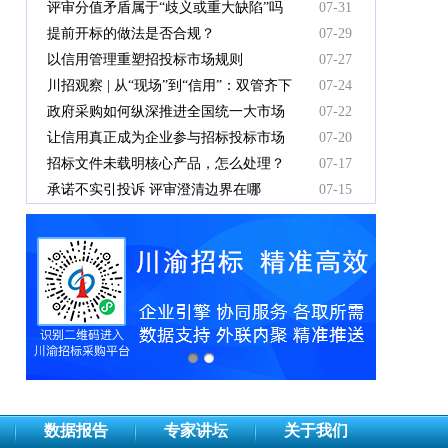
中标人支付吗？
评审分值矛盾属于“歧义或重大缺陷”吗
07-31
提前开标的做法是否合规？
07-29
以信用管理重塑招投标市场规则
07-27
川招观察 | 从“现场”到“信用”：双管齐下
07-24
重塑招投标新秩序
政府采购如何纵深推进全国统一大市场
07-22
建设
让信用真正成为企业参与招标投标市场
07-20
竞争的“通行证”
招标文件未载明核心产品，怎么处理？
07-17
承诺不实引投诉 评审澄清边界在哪
07-15
数据报告
专家讲坛
关于我们