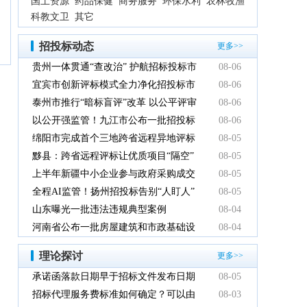
国土资源
药品保健
商务服务
环保水利
农林牧渔
科教文卫
其它
招投标动态
更多>>
贵州一体贯通“查改治” 护航招标投标市
08-06
场规范健康发展
宜宾市创新评标模式全力净化招投标市
08-06
场环境
泰州市推行“暗标盲评”改革 以公平评审
08-06
推动政府采购提质增效
以公开强监管！九江市公布一批招投标
08-06
领域系统整治典型案例
绵阳市完成首个三地跨省远程异地评标
08-05
项目
黟县：跨省远程评标让优质项目“隔空”
08-05
落地
上半年新疆中小企业参与政府采购成交
08-05
额创新高
全程AI监管！扬州招投标告别“人盯人”
08-05
山东曝光一批违法违规典型案例
08-04
河南省公布一批房屋建筑和市政基础设
08-04
施工程招标投标违法违规典型案例
理论探讨
更多>>
承诺函落款日期早于招标文件发布日期
08-05
有效吗
招标代理服务费标准如何确定？可以由
08-03