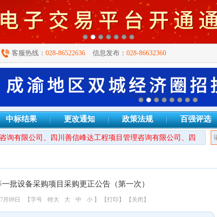
客服热线：
028-86522636
信息发布：
028-86632360
中标结果
更改通知
政策法规
百强评选
询有限公司、四川善信峰达工程项目管理咨询有限公司、四川衡信建
床等一批设备采购项目采购更正公告（第一次）
7月09日
【字号
特大
大
中
小
】
【打印】
【关闭】