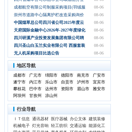
司2026年-2027年食堂食材购买服务-询比
成都航空有限公司制服采购项目(羽绒服
08-06
采购公告
类)成交结果公告
崇州市道路中心隔离护栏改造采购询价
08-06
通知
中国烟草总公司四川省公司2025年度云
08-06
平台扩容项目（第三次） 中标候选人公
天府国际金融中心2026年-2027年度绿化
08-06
示
养护服务采购项目比选公告
四川研溪产业投资发展集团有限公司聘
08-06
请第三方服务机构开展贸易业务票据、
四川圣山白玉兰实业有限公司 西服套装
08-06
国内信用证结算服务结果公告
成品采购竞争性磋商公告
无人机采购项目比选公告
08-06
地区导航
成都市
广元市
绵阳市
德阳市
南充市
广安市
遂宁市
内江市
乐山市
自贡市
泸州市
宜宾市
攀枝花
巴中市
达州市
资阳市
眉山市
雅安市
阿坝州
甘孜州
凉山州
行业导航
ＩＴ信息
通讯器材
医疗器械
办公文体
建筑装修
机械电子
灯光音响
轻工纺织
交通运输
能源化工