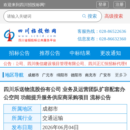
登录
注册
欢迎来到四川招投标网!
搜索
高级搜索
客服热线：
028-86522636
信息发布：
028-86632360
招标公告
推荐公告
中标结果
更改通知
咨询有限公司、四川衡信建设项目管理有限公司、四川正汇恒招标代理有
公告：
地区导航
更多
成都市
广元市
绵阳市
德阳市
南充市
广安市
成都市
广元市
绵阳市
德阳市
南充市
广安市
遂宁市
四川乐送物流股份有公司 业务及运营团队扩容配套办
内江市
乐山市
自贡市
泸州市
宜宾市
攀枝花
巴中市
公空间 功能提升服务供应商采购项目 流标公告
达州市
资阳市
眉山市
雅安市
阿坝州
甘孜州
凉山州
所属地区
成都市
所属行业
交通运输
发布日期
2026年06月04日