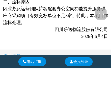
二、流标原因
因业务及运营团队扩容配套办公空间功能提升服务供
应商采购项目有效竞标单位不足3家。特此，本项目作
流标处理。
四川乐送物流股份有限公司
2026年6月4日
相关信息
电话咨询
会员登录
四川安吉物流集团有限公司30英尺尾部自卸式集装箱采购项目成交候选人公示
四川安吉物流集团有限公司危险品重型罐式半挂车项目成交候选人公示
四川安吉物流集团有限公司刘家槽酒类绿色智慧物流园职业病危害预评价服务（二次）成交候选人公示
四川安吉物流集团有限公司刘家槽酒类绿色智慧物流园安全预评价服务（二次）成交候选人公示
当前位置：
首页
>>
推荐公告
客服热线：
信息发布：
028-86522636
028-86522636