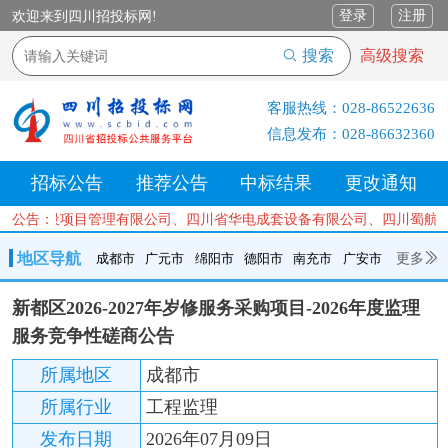
登录
注册
欢迎来到四川招投标网!
搜索
高级搜索
客服热线：
028-86522636
信息发布：
028-86632360
招标公告
推荐公告
中标结果
更改通知
川中辰建设项目管理有限公司、四川省华电成套设备有限公司、四川蜀航
公告：
地区导航
更多
成都市
广元市
绵阳市
德阳市
南充市
广安市
成都市
广元市
绵阳市
德阳市
南充市
广安市
遂宁市
新都区2026-2027年岁修服务采购项目-2026年度监理
内江市
乐山市
自贡市
泸州市
宜宾市
攀枝花
巴中市
服务竞争性磋商公告
达州市
资阳市
眉山市
雅安市
阿坝州
甘孜州
凉山州
所属地区
成都市
所属行业
工程监理
发布日期
2026年07月09日