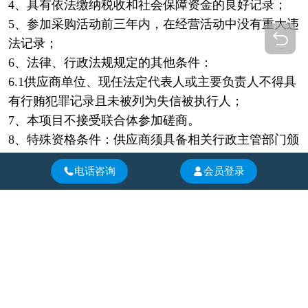
4、具有依法缴纳税收和社会保障资金的良好记录；
5、参加采购活动前三年内，在经营活动中没有重大违
法记录；
6、法律、行政法规规定的其他条件：
6.1供应商单位、现任法定代表人或主要负责人不得具
有行贿犯罪记录且未被列为失信被执行人；
7、本项目不接受联合体参加磋商。
8、特殊资格条件：供应商须具备相关行政主管部门颁
发的地质灾害危险性评估乙级（包含乙级）及以上资
电话咨询
会员登录
质。
9、本项目专门面向中小企业采购。
六、领取竞争性磋商文件时间、地点及费用
1、时间：竞争性磋商文件自2026年06月04日至2026年
06月10日，上午09:00至12:00，下午14:30至17:00（北
京时间，法定节假日除外）发售。
2、地点：四川省自贡市沿滩区沿滩新城锦城大道417