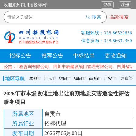
登录
注册
欢迎来到四川招投标网!
搜索
高级搜索
客服热线：
028-86522636
信息发布：
028-86632360
招标公告
推荐公告
中标结果
更改通知
都泓慧工程咨询有限公司、四川中辰建设项目管理有限公司、四川省华电
公告：
地区导航
更多
成都市
广元市
绵阳市
德阳市
南充市
广安市
成都市
广元市
绵阳市
德阳市
南充市
广安市
遂宁市
2026年市本级收储土地出让前期地质灾害危险性评估
内江市
乐山市
自贡市
泸州市
宜宾市
攀枝花
巴中市
服务项目
达州市
资阳市
眉山市
雅安市
阿坝州
甘孜州
凉山州
所属地区
自贡市
所属行业
招标代理
发布日期
2026年06月03日