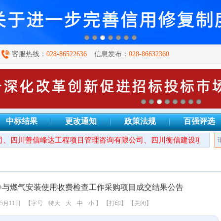
客服热线：
028-86522636
信息发布：
028-86632360
中标结果
更改通知
政策法规
百强评选
、四川善信峰达工程项目管理咨询有限公司、四川衡信建设项目管理
参与燃气安装使用收费检查工作采购项目成交结果公告
5月11日
【字号
特大
大
中
小
】
【打印】
【关闭】