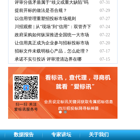
中标人支付吗？
评审分值矛盾属于“歧义或重大缺陷”吗
07-31
提前开标的做法是否合规？
07-29
以信用管理重塑招投标市场规则
07-27
川招观察 | 从“现场”到“信用”：双管齐下
07-24
重塑招投标新秩序
政府采购如何纵深推进全国统一大市场
07-22
建设
让信用真正成为企业参与招标投标市场
07-20
竞争的“通行证”
招标文件未载明核心产品，怎么处理？
07-17
承诺不实引投诉 评审澄清边界在哪
07-15
数据报告
专家讲坛
关于我们