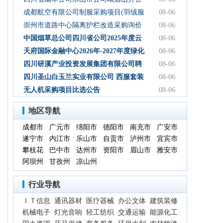
司2026年-2027年食堂食材购买服务-询比
成都航空有限公司制服采购项目(羽绒服
08-06
采购公告
类)成交结果公告
崇州市道路中心隔离护栏改造采购询价
08-06
通知
中国烟草总公司四川省公司2025年度云
08-06
平台扩容项目（第三次） 中标候选人公
天府国际金融中心2026年-2027年度绿化
08-06
示
养护服务采购项目比选公告
四川研溪产业投资发展集团有限公司聘
08-06
请第三方服务机构开展贸易业务票据、
四川圣山白玉兰实业有限公司 西服套装
08-06
国内信用证结算服务结果公告
成品采购竞争性磋商公告
无人机采购项目比选公告
08-06
地区导航
成都市
广元市
绵阳市
德阳市
南充市
广安市
遂宁市
内江市
乐山市
自贡市
泸州市
宜宾市
攀枝花
巴中市
达州市
资阳市
眉山市
雅安市
阿坝州
甘孜州
凉山州
行业导航
ＩＴ信息
通讯器材
医疗器械
办公文体
建筑装修
机械电子
灯光音响
轻工纺织
交通运输
能源化工