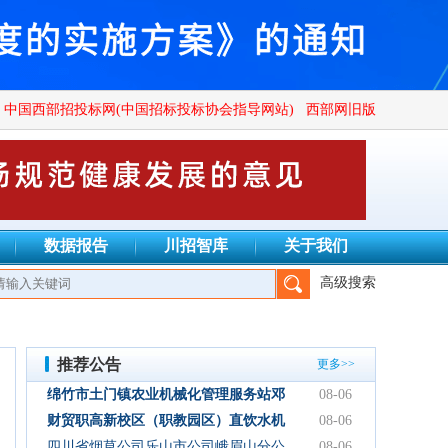
中国西部招投标网(中国招标投标协会指导网站)
西部网旧版
数据报告
川招智库
关于我们
高级搜索
有限公司、四川正汇恒招标代理有限公司、四川创致瑞兴工程项目管
推荐公告
更多>>
绵竹市土门镇农业机械化管理服务站邓
08-06
林加油站双层管线隐患整改项目结果公
财贸职高新校区（职教园区）直饮水机
08-06
示
设备采购项目采购公告
四川省烟草公司乐山市公司峨眉山分公
08-06