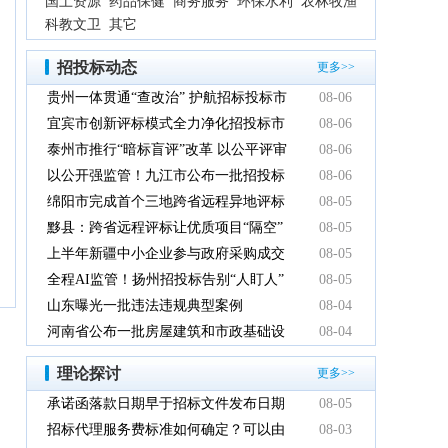
国土资源
药品保健
商务服务
环保水利
农林牧渔
科教文卫
其它
招投标动态
更多>>
贵州一体贯通“查改治” 护航招标投标市
08-06
场规范健康发展
宜宾市创新评标模式全力净化招投标市
08-06
场环境
泰州市推行“暗标盲评”改革 以公平评审
08-06
推动政府采购提质增效
以公开强监管！九江市公布一批招投标
08-06
领域系统整治典型案例
绵阳市完成首个三地跨省远程异地评标
08-05
项目
黟县：跨省远程评标让优质项目“隔空”
08-05
落地
上半年新疆中小企业参与政府采购成交
08-05
额创新高
全程AI监管！扬州招投标告别“人盯人”
08-05
山东曝光一批违法违规典型案例
08-04
河南省公布一批房屋建筑和市政基础设
08-04
施工程招标投标违法违规典型案例
理论探讨
更多>>
承诺函落款日期早于招标文件发布日期
08-05
有效吗
招标代理服务费标准如何确定？可以由
08-03