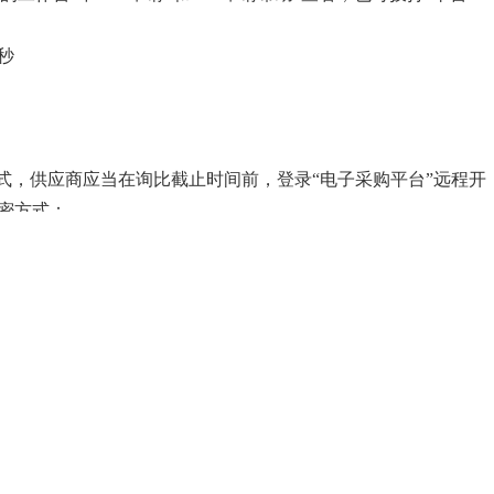
0秒
式，供应商应当在询比截止时间前，登录“电子采购平台”远程开
密方式：
器自动解密。
A数字证书解密。
。
.chinabidding.cn/”、“四川招投标网
台www.cebpubservice.com”、“中烟电子采购平台
准，请予谨慎辨别，因轻信其他媒体而造成损失的，采购人、