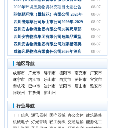
初步设计服务结果公告
公告
2026年环境应急物资补充项目比选公告
08-07
菲德勒环境（攀枝花）有限公司 2026年
08-07
第三季度第二次碳酸钠 招标公告（第二
四川省烟草公司乐山市公司2026年-2029
08-07
次）
年乐山物流中心卷烟装卸分拣服务中标
四川安吉物流集团有限公司30英尺尾部
08-07
候选人公示
自卸式集装箱采购项目成交候选人公示
四川安吉物流集团有限公司危险品重型
08-07
罐式半挂车项目成交候选人公示
四川安吉物流集团有限公司刘家槽酒类
08-07
绿色智慧物流园职业病危害预评价服务
成都凡易物流有限责任公司2026年酒店
08-07
（二次）成交候选人公示
空调采购及安装项目（第三次）评审结
地区导航
果公示
成都市
广元市
绵阳市
德阳市
南充市
广安市
遂宁市
内江市
乐山市
自贡市
泸州市
宜宾市
攀枝花
巴中市
达州市
资阳市
眉山市
雅安市
阿坝州
甘孜州
凉山州
行业导航
ＩＴ信息
通讯器材
医疗器械
办公文体
建筑装修
机械电子
灯光音响
轻工纺织
交通运输
能源化工