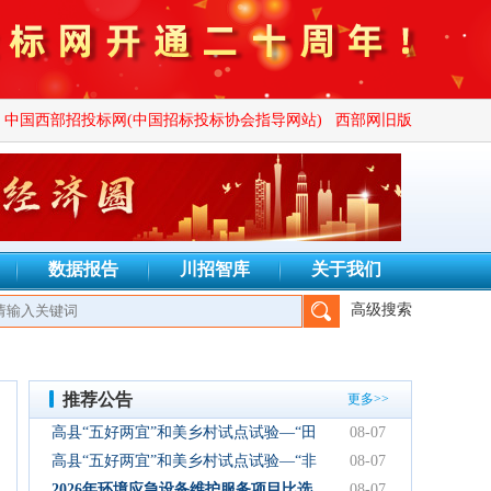
中国西部招投标网(中国招标投标协会指导网站)
西部网旧版
数据报告
川招智库
关于我们
高级搜索
锦鑫川荣工程咨询有限公司、四川善信峰达工程项目管理咨询有限公
推荐公告
更多>>
高县“五好两宜”和美乡村试点试验—“田
08-07
园逸趣•农耕研学”农文旅融合新场景项
高县“五好两宜”和美乡村试点试验—“非
08-07
目初步设计服务结果公告
遗传承·研学体验”文化产业园建设项目
2026年环境应急设备维护服务项目比选
08-07