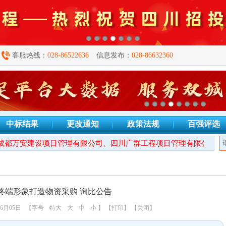
客服热线：
028-86522636
信息发布：
028-86632360
中标结果
更改通知
政策法规
百强评选
万安建设项目管理有限公司、四川广群工程项目管理有限公司、四川
旅终端形象打造物资采购 询比公告
6月05日
【字号
特大
大
中
小
】
【打印】
【关闭】