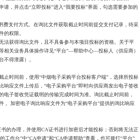
请，并点击“立即投标”进入“我要投标”界面，勾选需要参加的
标书费支付方式。在询比文件获取截止时间前提交支付记录，待采
件的权限。
无法获得询比文件，且不具备参与本项目投标的资格。关于平
等相关业务具体操作详见“平台”—帮助中心—投标人（供应商）
台不得泄露）。
截止时间前，使用“中烟电子采购平台投标客户端”，选择所投标
比响应文件上传后，“电子采购平台”即时向供应商发出电子签收
的电子签收凭证载明的传输完成时间为准。询比截止时间前，
 。加密电子询比响应文件为“电子采购平台”提供的询比响应
证书的办理，并使用CA证书进行加密后才能投标；否则将无法正
工作台”中“CA申请”和“CA申请帮助”查看，也可拨打“平台”