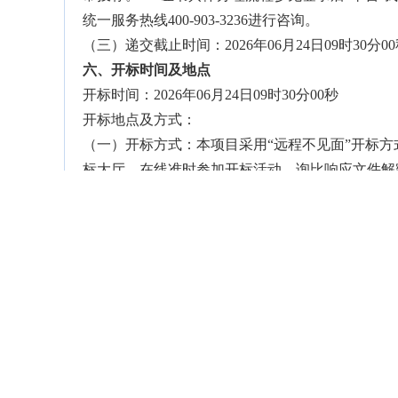
统一服务热线400-903-3236进行咨询。
（三）递交截止时间：2026年06月24日09时30分0
六、开标时间及地点
开标时间：2026年06月24日09时30分00秒
开标地点及方式：
（一）开标方式：本项目采用“远程不见面”开标方
标大厅，在线准时参加开标活动。询比响应文件解
☑集中解密。项目经理点击“一键解密”由平台服务
□供应商解密。供应商使用生成询比响应文件的C
（二）开标地点：中烟电子采购平台远程开标大厅
七、其他
（一）本项目不允许分包或转包。
（二）本次询比公告同时在“中国采购与招标网https://www
http://www.scbid.com/”、“中国招标投标公共服务平
https://cgjy.tobacco.com.cn/”上发布。
特别提示：此项目询比公告仅以以上媒介发布的为