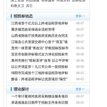
国土资源
药品保健
商务服务
环保水利
农林牧渔
科教文卫
其它
招投标动态
更多>>
江西省首个亿元以上跨省远程异地评标
08-07
项目在鹰潭市完成
重庆规范政采保函全流程管理
08-07
山西省财政厅排查政府采购历史合同支
08-07
付情况
江陵县公共资源交易中心首个“双盲”项
08-07
目顺利完成
贵州一体贯通“查改治” 护航招标投标市
08-06
场规范健康发展
宜宾市创新评标模式全力净化招投标市
08-06
场环境
泰州市推行“暗标盲评”改革 以公平评审
08-06
推动政府采购提质增效
以公开强监管！九江市公布一批招投标
08-06
领域系统整治典型案例
绵阳市完成首个三地跨省远程异地评标
08-05
项目
黟县：跨省远程评标让优质项目“隔空”
08-05
落地
理论探讨
更多>>
一个审计案例对政府采购物业服务项目
08-07
的警示
承诺函落款日期早于招标文件发布日期
08-05