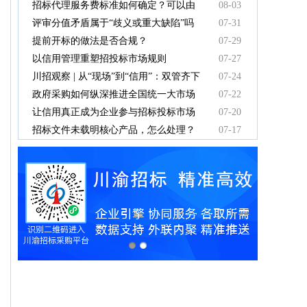
有效吗
招标代理服务费标准如何确定？可以由
08-03
中标人支付吗？
评审分值矛盾属于“歧义或重大缺陷”吗
07-31
提前开标的做法是否合规？
07-29
以信用管理重塑招投标市场规则
07-27
川招观察 | 从“现场”到“信用”：双管齐下
07-24
重塑招投标新秩序
政府采购如何纵深推进全国统一大市场
07-22
建设
让信用真正成为企业参与招标投标市场
07-20
竞争的“通行证”
招标文件未载明核心产品，怎么处理？
07-17