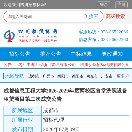
登录
注册
欢迎来到四川招投标网!
搜索
高级搜索
客服热线：
028-86522636
信息发布：
028-86632360
招标公告
推荐公告
中标结果
更改通知
有限公司、内江中洲工程项目管理有限公司、四川弘锦招标代理有限公司
公告：
地区导航
更多
成都市
广元市
绵阳市
德阳市
南充市
广安市
成都市
广元市
绵阳市
德阳市
南充市
广安市
遂宁市
成都信息工程大学2026-2029年度两校区食堂洗碗设备
内江市
乐山市
自贡市
泸州市
宜宾市
攀枝花
巴中市
租赁项目第二次成交公告
达州市
资阳市
眉山市
雅安市
阿坝州
甘孜州
凉山州
所属地区
成都市
所属行业
招标代理
发布日期
2026年07月09日