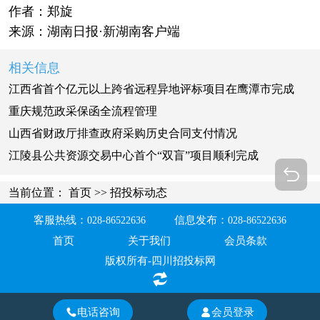
作者：郑旋
来源：湖南日报·新湖南客户端
相关信息
江西省首个亿元以上跨省远程异地评标项目在鹰潭市完成
重庆规范政采保函全流程管理
山西省财政厅排查政府采购历史合同支付情况
江陵县公共资源交易中心首个“双盲”项目顺利完成
当前位置：
首页
>>
招投标动态
客服热线：
信息发布：
028-86522636
028-86522636
首页
关于我们
会员条款
版权所有-四川招投标网
电话咨询
会员登录