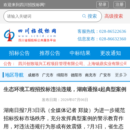
登录
注册
欢迎来到四川招投标网!
搜索
高级搜索
客服热线：
028-86522636
信息发布：
028-86632360
招标公告
推荐公告
中标结果
更改通知
限公司、四川创致瑞兴工程项目管理有限公司、上海锡鼎实业有限公司、
公告：
地区导航
更多
成都市
广元市
绵阳市
德阳市
南充市
广安市
成都市
广元市
绵阳市
德阳市
南充市
广安市
遂宁市
生态环境工程招投标违法违规，湖南通报4起典型案例
内江市
乐山市
自贡市
泸州市
宜宾市
攀枝花
巴中市
发布日期：2026年07月06日
达州市
资阳市
眉山市
雅安市
阿坝州
甘孜州
凉山州
湖南日报7月3日讯（全媒体记者 郑旋）为进一步规范
招标投标市场秩序，充分发挥典型案例的警示教育作
用，对违法违规行为形成有效震慑，7月3日，省生态