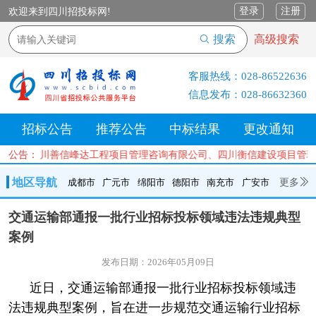
登录
注册
欢迎来到四川招投标网!
搜索
高级搜索
客服热线：
028-86522636
信息发布：
028-86632360
招标公告
推荐公告
中标结果
更改通知
公司、四川善信峰达工程项目管理咨询有限公司、四川衡信建设项目管理
公告：
地区导航
更多
成都市
广元市
绵阳市
德阳市
南充市
广安市
成都市
广元市
绵阳市
德阳市
南充市
广安市
遂宁市
交通运输部通报一批行业招标投标领域违法违规典型
内江市
乐山市
自贡市
泸州市
宜宾市
攀枝花
巴中市
案例
达州市
资阳市
眉山市
雅安市
阿坝州
甘孜州
凉山州
发布日期：2026年05月09日
近日，交通运输部通报一批行业招标投标领域违
法违规典型案例，旨在进一步规范交通运输行业招标