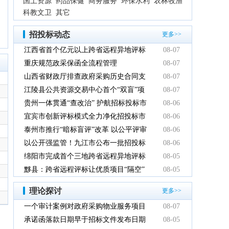
国土资源
药品保健
商务服务
环保水利
农林牧渔
科教文卫
其它
招投标动态
更多>>
江西省首个亿元以上跨省远程异地评标
08-07
项目在鹰潭市完成
重庆规范政采保函全流程管理
08-07
山西省财政厅排查政府采购历史合同支
08-07
付情况
江陵县公共资源交易中心首个“双盲”项
08-07
目顺利完成
贵州一体贯通“查改治” 护航招标投标市
08-06
场规范健康发展
宜宾市创新评标模式全力净化招投标市
08-06
场环境
泰州市推行“暗标盲评”改革 以公平评审
08-06
推动政府采购提质增效
以公开强监管！九江市公布一批招投标
08-06
领域系统整治典型案例
绵阳市完成首个三地跨省远程异地评标
08-05
项目
黟县：跨省远程评标让优质项目“隔空”
08-05
落地
理论探讨
更多>>
一个审计案例对政府采购物业服务项目
08-07
的警示
承诺函落款日期早于招标文件发布日期
08-05