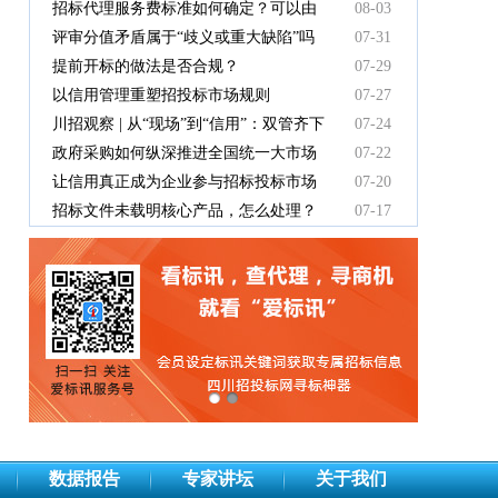
有效吗
招标代理服务费标准如何确定？可以由
08-03
中标人支付吗？
评审分值矛盾属于“歧义或重大缺陷”吗
07-31
提前开标的做法是否合规？
07-29
以信用管理重塑招投标市场规则
07-27
川招观察 | 从“现场”到“信用”：双管齐下
07-24
重塑招投标新秩序
政府采购如何纵深推进全国统一大市场
07-22
建设
让信用真正成为企业参与招标投标市场
07-20
竞争的“通行证”
招标文件未载明核心产品，怎么处理？
07-17
数据报告
专家讲坛
关于我们