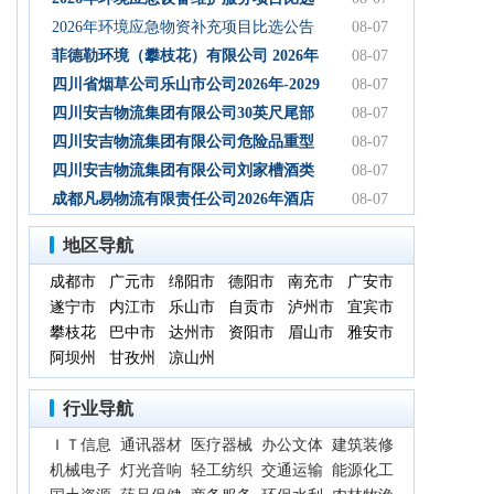
初步设计服务结果公告
公告
2026年环境应急物资补充项目比选公告
08-07
菲德勒环境（攀枝花）有限公司 2026年
08-07
第三季度第二次碳酸钠 招标公告（第二
四川省烟草公司乐山市公司2026年-2029
08-07
次）
年乐山物流中心卷烟装卸分拣服务中标
四川安吉物流集团有限公司30英尺尾部
08-07
候选人公示
自卸式集装箱采购项目成交候选人公示
四川安吉物流集团有限公司危险品重型
08-07
罐式半挂车项目成交候选人公示
四川安吉物流集团有限公司刘家槽酒类
08-07
绿色智慧物流园职业病危害预评价服务
成都凡易物流有限责任公司2026年酒店
08-07
（二次）成交候选人公示
空调采购及安装项目（第三次）评审结
地区导航
果公示
成都市
广元市
绵阳市
德阳市
南充市
广安市
遂宁市
内江市
乐山市
自贡市
泸州市
宜宾市
攀枝花
巴中市
达州市
资阳市
眉山市
雅安市
阿坝州
甘孜州
凉山州
行业导航
ＩＴ信息
通讯器材
医疗器械
办公文体
建筑装修
机械电子
灯光音响
轻工纺织
交通运输
能源化工