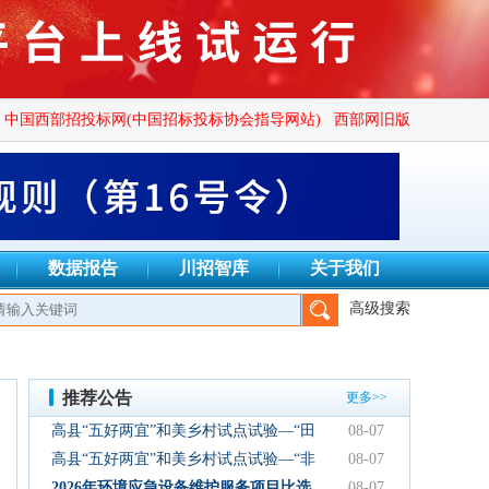
中国西部招投标网(中国招标投标协会指导网站)
西部网旧版
数据报告
川招智库
关于我们
高级搜索
公司、四川秦镜招标代理有限公司、成都万安建设项目管理有限公司
推荐公告
更多>>
高县“五好两宜”和美乡村试点试验—“田
08-07
园逸趣•农耕研学”农文旅融合新场景项
高县“五好两宜”和美乡村试点试验—“非
08-07
目初步设计服务结果公告
遗传承·研学体验”文化产业园建设项目
2026年环境应急设备维护服务项目比选
08-07