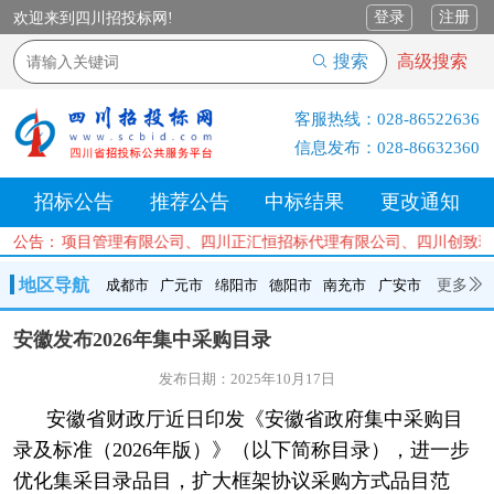
登录
注册
欢迎来到四川招投标网!
搜索
高级搜索
客服热线：
028-86522636
信息发布：
028-86632360
招标公告
推荐公告
中标结果
更改通知
衡信建设项目管理有限公司、四川正汇恒招标代理有限公司、四川创致瑞
公告：
地区导航
更多
成都市
广元市
绵阳市
德阳市
南充市
广安市
成都市
广元市
绵阳市
德阳市
南充市
广安市
遂宁市
安徽发布2026年集中采购目录
内江市
乐山市
自贡市
泸州市
宜宾市
攀枝花
巴中市
发布日期：2025年10月17日
达州市
资阳市
眉山市
雅安市
阿坝州
甘孜州
凉山州
安徽省财政厅近日印发《安徽省政府集中采购目
录及标准（2026年版）》（以下简称目录），进一步
优化集采目录品目，扩大框架协议采购方式品目范