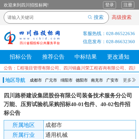
登录
注册
欢迎来到四川招投标网!
搜索
高级搜索
客服热线：
028-86522636
信息发布：
028-86632360
招标公告
推荐公告
中标结果
更改通知
四川广群工程项目管理有限公司、四川锦鑫川荣工程咨询有限公司、四川
公告：
地区导航
更多
成都市
广元市
绵阳市
德阳市
南充市
广安市
成都市
广元市
绵阳市
德阳市
南充市
广安市
遂宁市
四川路桥建设集团股份有限公司装备技术服务分公司
内江市
乐山市
自贡市
泸州市
宜宾市
攀枝花
巴中市
万能、压剪试验机采购招标40-01包件、40-02包件招
达州市
资阳市
眉山市
雅安市
阿坝州
甘孜州
凉山州
标公告
所属地区
成都市
所属行业
通用机械