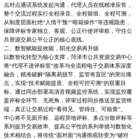
点对点通话系统发起沟通，代理人员在线精准应答，
整个交流过程实行全程录音、全程留痕、全程可溯，
从制度层面杜绝“人情干预”“暗箱操作”等违规隐患，
保障评标专家独立、客观、公正行使评审权，守住公
共资源交易公平公正的核心底线。
二、数智赋能提效能，阳光交易再升级
以数智化转型为核心支撑，菏泽市公共资源交易中心
将“代理不进评标室”改革与全流程电子交易体系深度
融合，精准破解“隔离易脱节、监管有盲区”的突出痛
点，实现“技术赋能提质、全程可控可溯”的双重目
标。通过同步部署高清音视频监控系统，实现监控覆
盖评标全环节、无死角，评审过程同步推送至监管终
端，真正让交易过程“看得见、管得住、可核查”。
中心将不见面开标、远程异地评标、多点分散评标等
系列提升交易效率、提高公平性的系列举措与数智化
技术相结合，将传统“面对面”沟通彻底转变为“键对