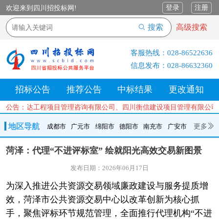
登录
注册
欢迎来到四川招投标网!
搜索
高级搜索
客服热线：
028-86522636
信息发布：
028-86632360
招标公告
推荐公告
中标结果
更改通知
善信峰达工程项目管理咨询有限公司、四川衡信建设项目管理有限公司、
公告：
地区导航
更多
成都市
广元市
绵阳市
德阳市
南充市
广安市
成都市
广元市
绵阳市
德阳市
南充市
广安市
遂宁市
菏泽：代理“不进评标室” 绘就阳光高效交易新图景
内江市
乐山市
自贡市
泸州市
宜宾市
攀枝花
巴中市
发布日期：2026年06月17日
达州市
资阳市
眉山市
雅安市
阿坝州
甘孜州
凉山州
为深入推进公共资源交易领域廉政建设与服务提质增
效，菏泽市公共资源交易中心以改革创新为核心抓
手，聚焦评标环节规范管理，全面推行代理机构“不进