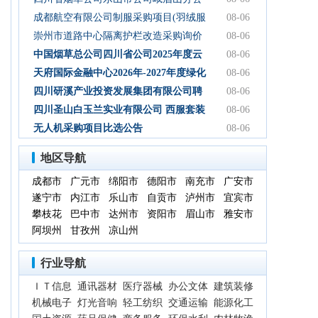
司2026年-2027年食堂食材购买服务-询比
成都航空有限公司制服采购项目(羽绒服
08-06
采购公告
类)成交结果公告
崇州市道路中心隔离护栏改造采购询价
08-06
通知
中国烟草总公司四川省公司2025年度云
08-06
平台扩容项目（第三次） 中标候选人公
天府国际金融中心2026年-2027年度绿化
08-06
示
养护服务采购项目比选公告
四川研溪产业投资发展集团有限公司聘
08-06
请第三方服务机构开展贸易业务票据、
四川圣山白玉兰实业有限公司 西服套装
08-06
国内信用证结算服务结果公告
成品采购竞争性磋商公告
无人机采购项目比选公告
08-06
地区导航
成都市
广元市
绵阳市
德阳市
南充市
广安市
遂宁市
内江市
乐山市
自贡市
泸州市
宜宾市
攀枝花
巴中市
达州市
资阳市
眉山市
雅安市
阿坝州
甘孜州
凉山州
行业导航
ＩＴ信息
通讯器材
医疗器械
办公文体
建筑装修
机械电子
灯光音响
轻工纺织
交通运输
能源化工