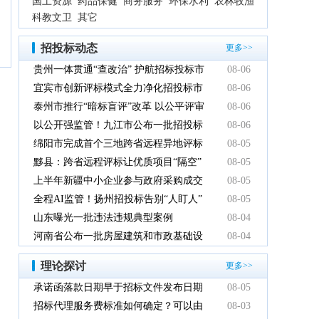
国土资源
药品保健
商务服务
环保水利
农林牧渔
科教文卫
其它
招投标动态
更多>>
贵州一体贯通“查改治” 护航招标投标市
08-06
场规范健康发展
宜宾市创新评标模式全力净化招投标市
08-06
场环境
泰州市推行“暗标盲评”改革 以公平评审
08-06
推动政府采购提质增效
以公开强监管！九江市公布一批招投标
08-06
领域系统整治典型案例
绵阳市完成首个三地跨省远程异地评标
08-05
项目
黟县：跨省远程评标让优质项目“隔空”
08-05
落地
上半年新疆中小企业参与政府采购成交
08-05
额创新高
全程AI监管！扬州招投标告别“人盯人”
08-05
山东曝光一批违法违规典型案例
08-04
河南省公布一批房屋建筑和市政基础设
08-04
施工程招标投标违法违规典型案例
理论探讨
更多>>
承诺函落款日期早于招标文件发布日期
08-05
有效吗
招标代理服务费标准如何确定？可以由
08-03