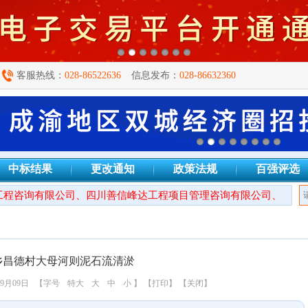
客服热线：
028-86522636
信息发布：
028-86632360
中标结果
更改通知
政策法规
百强评选
程咨询有限公司、四川善信峰达工程项目管理咨询有限公司、四川衡
乡昌德村大母河则泥石流清淤
9月09日
【字号
特大
大
中
小
】
【打印】
【关闭】