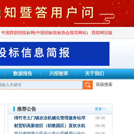
中国西部招投标网(中国招标投标协会指导网站)
西部网旧版
数据报告
川招智库
关于我们
高级搜索
信建设项目管理有限公司、四川正汇恒招标代理有限公司、四川创致
推荐公告
更多>>
绵竹市土门镇农业机械化管理服务站邓
08-06
林加油站双层管线隐患整改项目结果公
财贸职高新校区（职教园区）直饮水机
08-06
示
设备采购项目采购公告
四川省烟草公司乐山市公司峨眉山分公
08-06