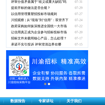
中标人支付吗？
评审分值矛盾属于“歧义或重大缺陷”吗
07-31
提前开标的做法是否合规？
07-29
以信用管理重塑招投标市场规则
07-27
川招观察 | 从“现场”到“信用”：双管齐下
07-24
重塑招投标新秩序
政府采购如何纵深推进全国统一大市场
07-22
建设
让信用真正成为企业参与招标投标市场
07-20
竞争的“通行证”
招标文件未载明核心产品，怎么处理？
07-17
承诺不实引投诉 评审澄清边界在哪
07-15
数据报告
专家讲坛
关于我们