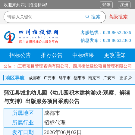
登录
注册
欢迎来到四川招投标网!
搜索
高级搜索
客服热线：
028-86522636
信息发布：
028-86632360
招标公告
推荐公告
中标结果
更改通知
川善信峰达工程项目管理咨询有限公司、四川衡信建设项目管理有限公司
公告：
地区导航
更多
成都市
广元市
绵阳市
德阳市
南充市
广安市
成都市
广元市
绵阳市
德阳市
南充市
广安市
遂宁市
蒲江县城北幼儿园《幼儿园积木建构游戏:观察、解读
内江市
乐山市
自贡市
泸州市
宜宾市
攀枝花
巴中市
与支持》出版服务项目采购公告
达州市
资阳市
眉山市
雅安市
阿坝州
甘孜州
凉山州
所属地区
成都市
所属行业
招标代理
发布日期
2026年06月02日