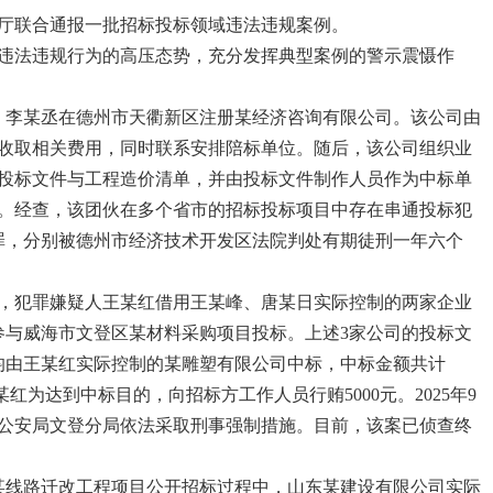
联合通报一批招标投标领域违法违规案例。
法违规行为的高压态势，充分发挥典型案例的警示震慑作
、李某丞在德州市天衢新区注册某经济咨询有限公司。该公司由
收取相关费用，同时联系安排陪标单位。随后，该公司组织业
投标文件与工程造价清单，并由投标文件制作人员作为中标单
。经查，该团伙在多个省市的招标投标项目中存在串通投标犯
标罪，分别被德州市经济技术开发区法院判处有期徒刑一年六个
年，犯罪嫌疑人王某红借用王某峰、唐某日实际控制的两家企业
参与威海市文登区某材料采购项目投标。上述3家公司的投标文
均由王某红实际控制的某雕塑有限公司中标，中标金额共计
某红为达到中标目的，向招标方工作人员行贿5000元。2025年9
公安局文登分局依法采取刑事强制措施。目前，该案已侦查终
某线路迁改工程项目公开招标过程中，山东某建设有限公司实际