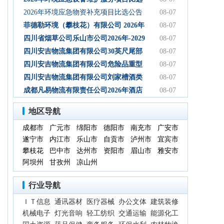
初步设计服务结果公告
公告
2026年环境应急物资补充项目比选公告
08-07
菲德勒环境（攀枝花）有限公司 2026年
08-07
第三季度第二次碳酸钠 招标公告（第二
四川省烟草公司乐山市公司2026年-2029
08-07
次）
年乐山物流中心卷烟装卸分拣服务中标
四川安吉物流集团有限公司30英尺尾部
08-07
候选人公示
自卸式集装箱采购项目成交候选人公示
四川安吉物流集团有限公司危险品重型
08-07
罐式半挂车项目成交候选人公示
四川安吉物流集团有限公司刘家槽酒类
08-07
绿色智慧物流园职业病危害预评价服务
成都凡易物流有限责任公司2026年酒店
08-07
（二次）成交候选人公示
空调采购及安装项目（第三次）评审结
地区导航
果公示
成都市
广元市
绵阳市
德阳市
南充市
广安市
遂宁市
内江市
乐山市
自贡市
泸州市
宜宾市
攀枝花
巴中市
达州市
资阳市
眉山市
雅安市
阿坝州
甘孜州
凉山州
行业导航
ＩＴ信息
通讯器材
医疗器械
办公文体
建筑装修
机械电子
灯光音响
轻工纺织
交通运输
能源化工