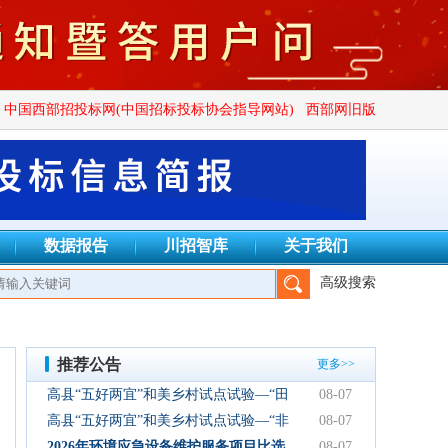
中国西部招投标网(中国招标投标协会指导网站)
西部网旧版
数据报告
川招智库
关于我们
高级搜索
镜招标代理有限公司、成都万安建设项目管理有限公司、四川广群
推荐公告
更多>>
高县“五好两宜”和美乡村试点试验—“田
08-07
园逸趣•农耕研学”农文旅融合新场景项
高县“五好两宜”和美乡村试点试验—“非
08-07
目初步设计服务结果公告
遗传承·研学体验”文化产业园建设项目
2026年环境应急设备维护服务项目比选
08-07