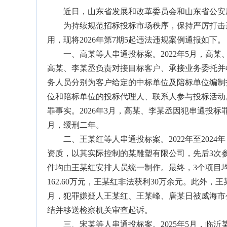
近日，山东省发展和改革委员会和山东省公安厅
为持续规范招标投标市场秩序，保持严厉打击违
用，现将2026年第7期5起违法违规案例通报如下。
一、高某等人串通投标案。2022年5月，高某
高某、李某丞负责对接目标客户、承接业务委托并
务人员分别为客户给定的中标单位及陪标单位编制
位和陪标单位的投标代理人、联系人参与投标活动
罪事实。2026年3月，高某、李某丞因犯串通投
月，缓刑二年。
二、王某红等人串通投标案。2022年至2024
资质，以其实际控制的某雕塑有限公司，先后3次
件均由王某红安排人员统一制作。最终，3个项目
162.60万元，王某红非法获利30万余元。此外，王
月，犯罪嫌疑人王某红、王某峰、唐某日被威海市
结并移送检察机关审查起诉。
三、宋某等人串通投标案。2025年5月，临沂