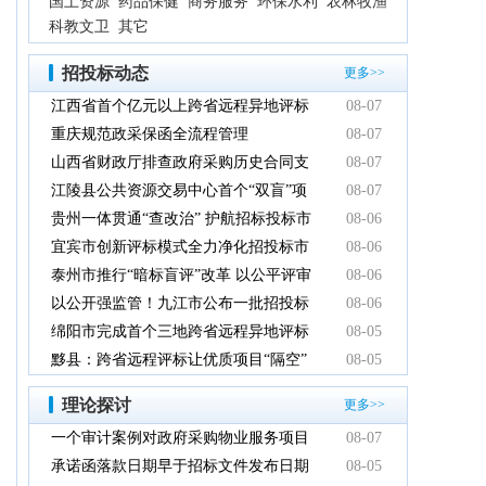
国土资源
药品保健
商务服务
环保水利
农林牧渔
科教文卫
其它
招投标动态
更多>>
江西省首个亿元以上跨省远程异地评标
08-07
项目在鹰潭市完成
重庆规范政采保函全流程管理
08-07
山西省财政厅排查政府采购历史合同支
08-07
付情况
江陵县公共资源交易中心首个“双盲”项
08-07
目顺利完成
贵州一体贯通“查改治” 护航招标投标市
08-06
场规范健康发展
宜宾市创新评标模式全力净化招投标市
08-06
场环境
泰州市推行“暗标盲评”改革 以公平评审
08-06
推动政府采购提质增效
以公开强监管！九江市公布一批招投标
08-06
领域系统整治典型案例
绵阳市完成首个三地跨省远程异地评标
08-05
项目
黟县：跨省远程评标让优质项目“隔空”
08-05
落地
理论探讨
更多>>
一个审计案例对政府采购物业服务项目
08-07
的警示
承诺函落款日期早于招标文件发布日期
08-05