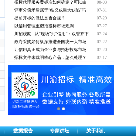
有效吗
招标代理服务费标准如何确定？可以由
08-03
中标人支付吗？
评审分值矛盾属于“歧义或重大缺陷”吗
07-31
提前开标的做法是否合规？
07-29
以信用管理重塑招投标市场规则
07-27
川招观察 | 从“现场”到“信用”：双管齐下
07-24
重塑招投标新秩序
政府采购如何纵深推进全国统一大市场
07-22
建设
让信用真正成为企业参与招标投标市场
07-20
竞争的“通行证”
招标文件未载明核心产品，怎么处理？
07-17
数据报告
专家讲坛
关于我们