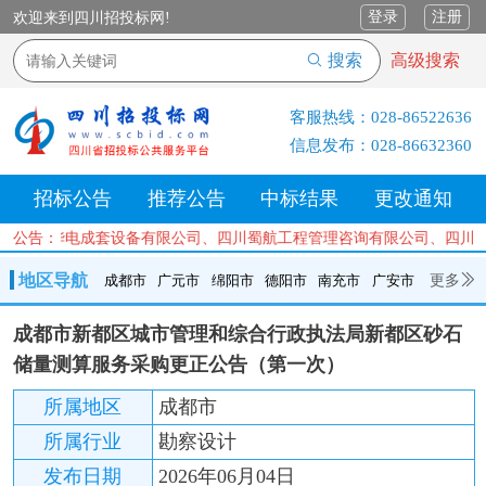
登录
注册
欢迎来到四川招投标网!
搜索
高级搜索
客服热线：
028-86522636
信息发布：
028-86632360
招标公告
推荐公告
中标结果
更改通知
、四川省华电成套设备有限公司、四川蜀航工程管理咨询有限公司、四川
公告：
地区导航
更多
成都市
广元市
绵阳市
德阳市
南充市
广安市
成都市
广元市
绵阳市
德阳市
南充市
广安市
遂宁市
成都市新都区城市管理和综合行政执法局新都区砂石
内江市
乐山市
自贡市
泸州市
宜宾市
攀枝花
巴中市
储量测算服务采购更正公告（第一次）
达州市
资阳市
眉山市
雅安市
阿坝州
甘孜州
凉山州
所属地区
成都市
所属行业
勘察设计
发布日期
2026年06月04日