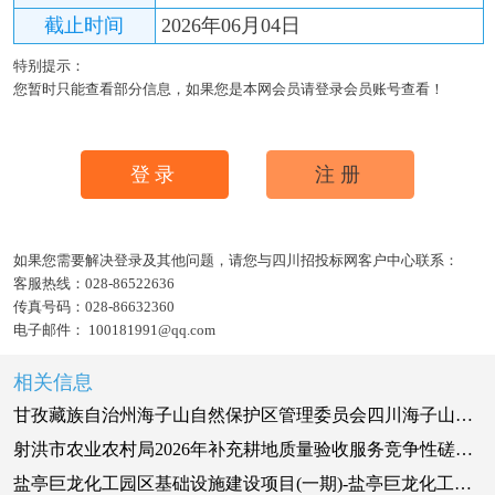
截止时间
2026年06月04日
特别提示：
您暂时只能查看部分信息，如果您是本网会员请登录会员账号查看！
登录
注册
如果您需要解决登录及其他问题，请您与四川招投标网客户中心联系：
客服热线：
028-86522636
传真号码：
028-86632360
电子邮件：
100181991@qq.com
相关信息
甘孜藏族自治州海子山自然保护区管理委员会四川海子山国家级自然保护区监测系统建设项目采购更正公告（第一次）
射洪市农业农村局2026年补充耕地质量验收服务竞争性磋商公告
盐亭巨龙化工园区基础设施建设项目(一期)-盐亭巨龙化工园区基础设施建设项目(一期)勘察及方案、初步设计（第二次）(重发公告第0次)第1次答疑文件