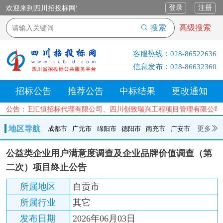
登录
注册
欢迎来到四川招投标网!
搜索
高级搜索
客服热线：
028-86522636
信息发布：
028-86632360
招标公告
推荐公告
中标结果
更改通知
司、四川正汇恒招标代理有限公司、四川创致瑞兴工程项目管理有限公司
公告：
地区导航
更多
成都市
广元市
绵阳市
德阳市
南充市
广安市
成都市
广元市
绵阳市
德阳市
南充市
广安市
遂宁市
公益类企业用户满意度调查及企业品牌价值调查（第
内江市
乐山市
自贡市
泸州市
宜宾市
攀枝花
巴中市
二次）项目终止公告
达州市
资阳市
眉山市
雅安市
阿坝州
甘孜州
凉山州
所属地区
自贡市
所属行业
其它
发布日期
2026年06月03日