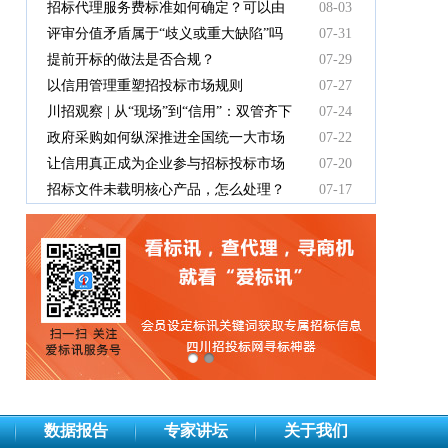
有效吗
招标代理服务费标准如何确定？可以由
08-03
中标人支付吗？
评审分值矛盾属于“歧义或重大缺陷”吗
07-31
提前开标的做法是否合规？
07-29
以信用管理重塑招投标市场规则
07-27
川招观察 | 从“现场”到“信用”：双管齐下
07-24
重塑招投标新秩序
政府采购如何纵深推进全国统一大市场
07-22
建设
让信用真正成为企业参与招标投标市场
07-20
竞争的“通行证”
招标文件未载明核心产品，怎么处理？
07-17
数据报告
专家讲坛
关于我们