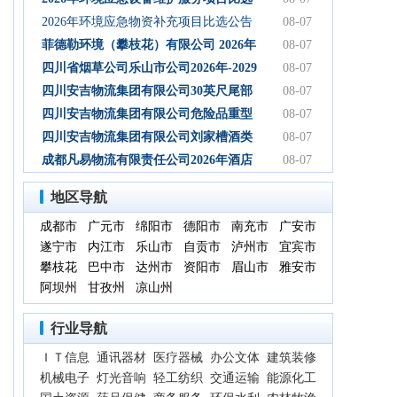
初步设计服务结果公告
公告
2026年环境应急物资补充项目比选公告
08-07
菲德勒环境（攀枝花）有限公司 2026年
08-07
第三季度第二次碳酸钠 招标公告（第二
四川省烟草公司乐山市公司2026年-2029
08-07
次）
年乐山物流中心卷烟装卸分拣服务中标
四川安吉物流集团有限公司30英尺尾部
08-07
候选人公示
自卸式集装箱采购项目成交候选人公示
四川安吉物流集团有限公司危险品重型
08-07
罐式半挂车项目成交候选人公示
四川安吉物流集团有限公司刘家槽酒类
08-07
绿色智慧物流园职业病危害预评价服务
成都凡易物流有限责任公司2026年酒店
08-07
（二次）成交候选人公示
空调采购及安装项目（第三次）评审结
地区导航
果公示
成都市
广元市
绵阳市
德阳市
南充市
广安市
遂宁市
内江市
乐山市
自贡市
泸州市
宜宾市
攀枝花
巴中市
达州市
资阳市
眉山市
雅安市
阿坝州
甘孜州
凉山州
行业导航
ＩＴ信息
通讯器材
医疗器械
办公文体
建筑装修
机械电子
灯光音响
轻工纺织
交通运输
能源化工