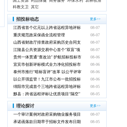
国土资源
药品保健
商务服务
环保水利
农林牧渔
科教文卫
其它
招投标动态
更多>>
江西省首个亿元以上跨省远程异地评标
08-07
项目在鹰潭市完成
重庆规范政采保函全流程管理
08-07
山西省财政厅排查政府采购历史合同支
08-07
付情况
江陵县公共资源交易中心首个“双盲”项
08-07
目顺利完成
贵州一体贯通“查改治” 护航招标投标市
08-06
场规范健康发展
宜宾市创新评标模式全力净化招投标市
08-06
场环境
泰州市推行“暗标盲评”改革 以公平评审
08-06
推动政府采购提质增效
以公开强监管！九江市公布一批招投标
08-06
领域系统整治典型案例
绵阳市完成首个三地跨省远程异地评标
08-05
项目
黟县：跨省远程评标让优质项目“隔空”
08-05
落地
理论探讨
更多>>
一个审计案例对政府采购物业服务项目
08-07
的警示
承诺函落款日期早于招标文件发布日期
08-05