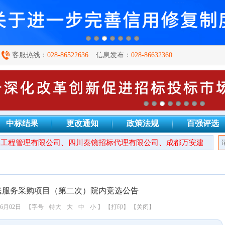
客服热线：
028-86522636
信息发布：
028-86632360
中标结果
更改通知
政策法规
百强评选
程管理有限公司、四川秦镜招标代理有限公司、成都万安建设项目管
配送服务采购项目（第二次）院内竞选公告
6月02日
【字号
特大
大
中
小
】
【打印】
【关闭】