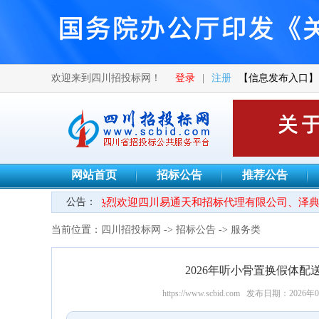
欢迎来到四川招投标网！
登录
|
注册
【信息发布入口】
网站首页
招标公告
推荐公告
公告：
●热烈欢迎四川易通天和招标代理有限公司、泽典工
当前位置：
四川招投标网
->
招标公告
->
服务类
2026年听小骨置换假体
https://www.scbid.com
发布日期：2026年0