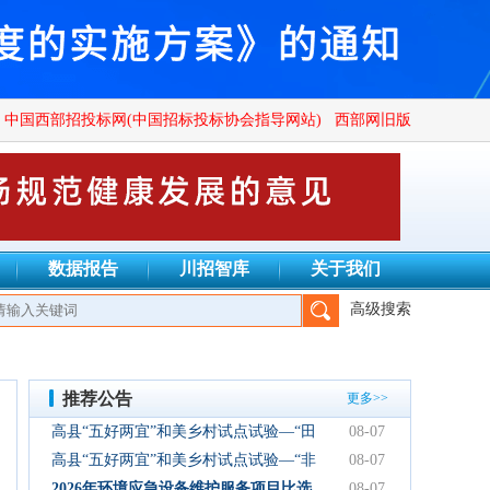
中国西部招投标网(中国招标投标协会指导网站)
西部网旧版
数据报告
川招智库
关于我们
高级搜索
理有限公司、四川广群工程项目管理有限公司、四川锦鑫川荣工程
推荐公告
更多>>
高县“五好两宜”和美乡村试点试验—“田
08-07
园逸趣•农耕研学”农文旅融合新场景项
高县“五好两宜”和美乡村试点试验—“非
08-07
目初步设计服务结果公告
遗传承·研学体验”文化产业园建设项目
2026年环境应急设备维护服务项目比选
08-07