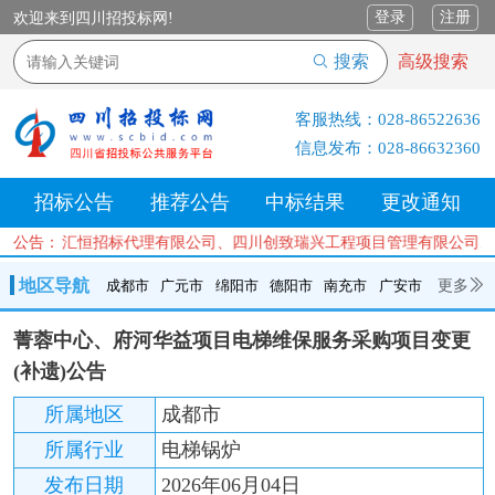
登录
注册
欢迎来到四川招投标网!
搜索
高级搜索
客服热线：
028-86522636
信息发布：
028-86632360
招标公告
推荐公告
中标结果
更改通知
、四川正汇恒招标代理有限公司、四川创致瑞兴工程项目管理有限公司、
公告：
地区导航
更多
成都市
广元市
绵阳市
德阳市
南充市
广安市
成都市
广元市
绵阳市
德阳市
南充市
广安市
遂宁市
菁蓉中心、府河华益项目电梯维保服务采购项目变更
内江市
乐山市
自贡市
泸州市
宜宾市
攀枝花
巴中市
(补遗)公告
达州市
资阳市
眉山市
雅安市
阿坝州
甘孜州
凉山州
所属地区
成都市
所属行业
电梯锅炉
发布日期
2026年06月04日