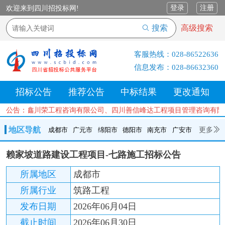
登录
注册
欢迎来到四川招投标网!
搜索
高级搜索
客服热线：
028-86522636
信息发布：
028-86632360
招标公告
推荐公告
中标结果
更改通知
、四川锦鑫川荣工程咨询有限公司、四川善信峰达工程项目管理咨询有限
公告：
地区导航
更多
成都市
广元市
绵阳市
德阳市
南充市
广安市
成都市
广元市
绵阳市
德阳市
南充市
广安市
遂宁市
赖家坡道路建设工程项目-七路施工招标公告
内江市
乐山市
自贡市
泸州市
宜宾市
攀枝花
巴中市
所属地区
成都市
达州市
资阳市
眉山市
雅安市
阿坝州
甘孜州
凉山州
所属行业
筑路工程
发布日期
2026年06月04日
截止时间
2026年06月30日