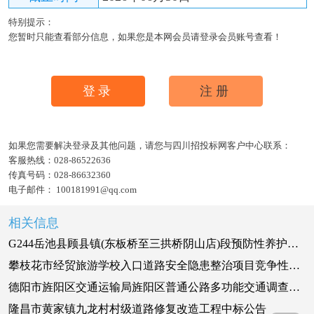
特别提示：
您暂时只能查看部分信息，如果您是本网会员请登录会员账号查看！
登录
注册
如果您需要解决登录及其他问题，请您与四川招投标网客户中心联系：
客服热线：
028-86522636
传真号码：
028-86632360
电子邮件：
100181991@qq.com
相关信息
G244岳池县顾县镇(东板桥至三拱桥阴山店)段预防性养护工程谈判邀请
攀枝花市经贸旅游学校入口道路安全隐患整治项目竞争性谈判采购公告
德阳市旌阳区交通运输局旌阳区普通公路多功能交通调查站建设项目(二次)招标公告
隆昌市黄家镇九龙村村级道路修复改造工程中标公告