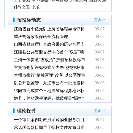
国土资源
药品保健
商务服务
环保水利
农林牧渔
科教文卫
其它
招投标动态
更多>>
江西省首个亿元以上跨省远程异地评标
08-07
项目在鹰潭市完成
重庆规范政采保函全流程管理
08-07
山西省财政厅排查政府采购历史合同支
08-07
付情况
江陵县公共资源交易中心首个“双盲”项
08-07
目顺利完成
贵州一体贯通“查改治” 护航招标投标市
08-06
场规范健康发展
宜宾市创新评标模式全力净化招投标市
08-06
场环境
泰州市推行“暗标盲评”改革 以公平评审
08-06
推动政府采购提质增效
以公开强监管！九江市公布一批招投标
08-06
领域系统整治典型案例
绵阳市完成首个三地跨省远程异地评标
08-05
项目
黟县：跨省远程评标让优质项目“隔空”
08-05
落地
理论探讨
更多>>
一个审计案例对政府采购物业服务项目
08-07
的警示
承诺函落款日期早于招标文件发布日期
08-05