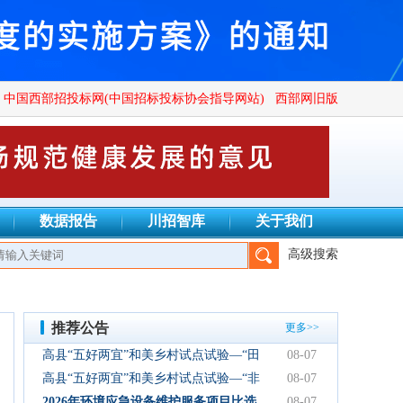
中国西部招投标网(中国招标投标协会指导网站)
西部网旧版
数据报告
川招智库
关于我们
高级搜索
司、四川广群工程项目管理有限公司、四川锦鑫川荣工程咨询有限公
推荐公告
更多>>
高县“五好两宜”和美乡村试点试验—“田
08-07
园逸趣•农耕研学”农文旅融合新场景项
高县“五好两宜”和美乡村试点试验—“非
08-07
目初步设计服务结果公告
遗传承·研学体验”文化产业园建设项目
2026年环境应急设备维护服务项目比选
08-07