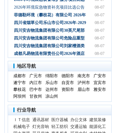
初步设计服务结果公告
公告
2026年环境应急物资补充项目比选公告
08-07
菲德勒环境（攀枝花）有限公司 2026年
08-07
第三季度第二次碳酸钠 招标公告（第二
四川省烟草公司乐山市公司2026年-2029
08-07
次）
年乐山物流中心卷烟装卸分拣服务中标
四川安吉物流集团有限公司30英尺尾部
08-07
候选人公示
自卸式集装箱采购项目成交候选人公示
四川安吉物流集团有限公司危险品重型
08-07
罐式半挂车项目成交候选人公示
四川安吉物流集团有限公司刘家槽酒类
08-07
绿色智慧物流园职业病危害预评价服务
成都凡易物流有限责任公司2026年酒店
08-07
（二次）成交候选人公示
空调采购及安装项目（第三次）评审结
地区导航
果公示
成都市
广元市
绵阳市
德阳市
南充市
广安市
遂宁市
内江市
乐山市
自贡市
泸州市
宜宾市
攀枝花
巴中市
达州市
资阳市
眉山市
雅安市
阿坝州
甘孜州
凉山州
行业导航
ＩＴ信息
通讯器材
医疗器械
办公文体
建筑装修
机械电子
灯光音响
轻工纺织
交通运输
能源化工