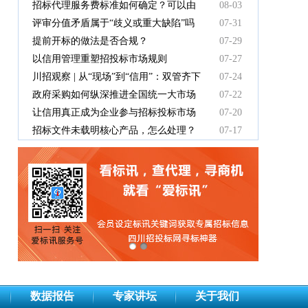
有效吗
招标代理服务费标准如何确定？可以由
08-03
中标人支付吗？
评审分值矛盾属于“歧义或重大缺陷”吗
07-31
提前开标的做法是否合规？
07-29
以信用管理重塑招投标市场规则
07-27
川招观察 | 从“现场”到“信用”：双管齐下
07-24
重塑招投标新秩序
政府采购如何纵深推进全国统一大市场
07-22
建设
让信用真正成为企业参与招标投标市场
07-20
竞争的“通行证”
招标文件未载明核心产品，怎么处理？
07-17
数据报告
专家讲坛
关于我们