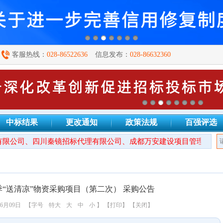
客服热线：
028-86522636
信息发布：
028-86632360
中标结果
更改通知
政策法规
百强评选
限公司、四川秦镜招标代理有限公司、成都万安建设项目管理有限公
夏季“送清凉”物资采购项目（第二次） 采购公告
6月09日
【字号
特大
大
中
小
】
【打印】
【关闭】