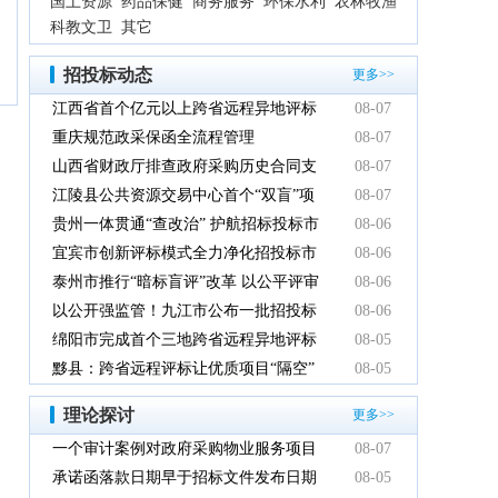
国土资源
药品保健
商务服务
环保水利
农林牧渔
科教文卫
其它
招投标动态
更多>>
江西省首个亿元以上跨省远程异地评标
08-07
项目在鹰潭市完成
重庆规范政采保函全流程管理
08-07
山西省财政厅排查政府采购历史合同支
08-07
付情况
江陵县公共资源交易中心首个“双盲”项
08-07
目顺利完成
贵州一体贯通“查改治” 护航招标投标市
08-06
场规范健康发展
宜宾市创新评标模式全力净化招投标市
08-06
场环境
泰州市推行“暗标盲评”改革 以公平评审
08-06
推动政府采购提质增效
以公开强监管！九江市公布一批招投标
08-06
领域系统整治典型案例
绵阳市完成首个三地跨省远程异地评标
08-05
项目
黟县：跨省远程评标让优质项目“隔空”
08-05
落地
理论探讨
更多>>
一个审计案例对政府采购物业服务项目
08-07
的警示
承诺函落款日期早于招标文件发布日期
08-05