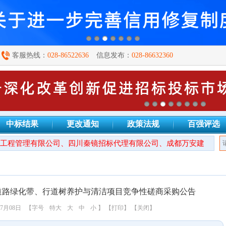
客服热线：
028-86522636
信息发布：
028-86632360
中标结果
更改通知
政策法规
百强评选
程管理有限公司、四川秦镜招标代理有限公司、成都万安建设项目
道路绿化带、行道树养护与清洁项目竞争性磋商采购公告
7月08日
【字号
特大
大
中
小
】
【打印】
【关闭】