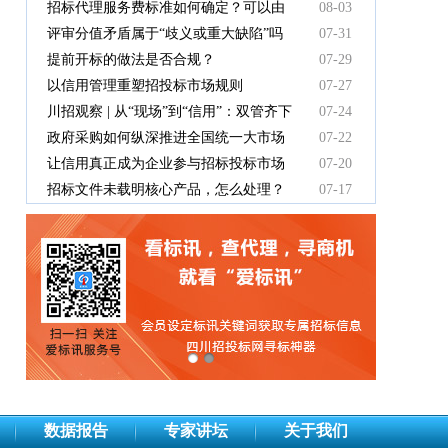
有效吗
招标代理服务费标准如何确定？可以由
08-03
中标人支付吗？
评审分值矛盾属于“歧义或重大缺陷”吗
07-31
提前开标的做法是否合规？
07-29
以信用管理重塑招投标市场规则
07-27
川招观察 | 从“现场”到“信用”：双管齐下
07-24
重塑招投标新秩序
政府采购如何纵深推进全国统一大市场
07-22
建设
让信用真正成为企业参与招标投标市场
07-20
竞争的“通行证”
招标文件未载明核心产品，怎么处理？
07-17
数据报告
专家讲坛
关于我们