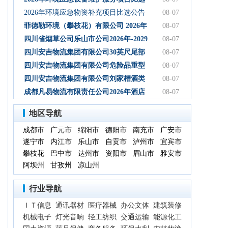
初步设计服务结果公告
公告
2026年环境应急物资补充项目比选公告
08-07
菲德勒环境（攀枝花）有限公司 2026年
08-07
第三季度第二次碳酸钠 招标公告（第二
四川省烟草公司乐山市公司2026年-2029
08-07
次）
年乐山物流中心卷烟装卸分拣服务中标
四川安吉物流集团有限公司30英尺尾部
08-07
候选人公示
自卸式集装箱采购项目成交候选人公示
四川安吉物流集团有限公司危险品重型
08-07
罐式半挂车项目成交候选人公示
四川安吉物流集团有限公司刘家槽酒类
08-07
绿色智慧物流园职业病危害预评价服务
成都凡易物流有限责任公司2026年酒店
08-07
（二次）成交候选人公示
空调采购及安装项目（第三次）评审结
地区导航
果公示
成都市
广元市
绵阳市
德阳市
南充市
广安市
遂宁市
内江市
乐山市
自贡市
泸州市
宜宾市
攀枝花
巴中市
达州市
资阳市
眉山市
雅安市
阿坝州
甘孜州
凉山州
行业导航
ＩＴ信息
通讯器材
医疗器械
办公文体
建筑装修
机械电子
灯光音响
轻工纺织
交通运输
能源化工