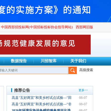
中国西部招投标网(中国招标投标协会指导网站)
西部网旧版
数据报告
川招智库
关于我们
高级搜索
管理有限公司、四川广群工程项目管理有限公司、四川锦鑫川荣工程
推荐公告
更多>>
高县“五好两宜”和美乡村试点试验—“田
08-07
园逸趣•农耕研学”农文旅融合新场景项
高县“五好两宜”和美乡村试点试验—“非
08-07
目初步设计服务结果公告
遗传承·研学体验”文化产业园建设项目
2026年环境应急设备维护服务项目比选
08-07