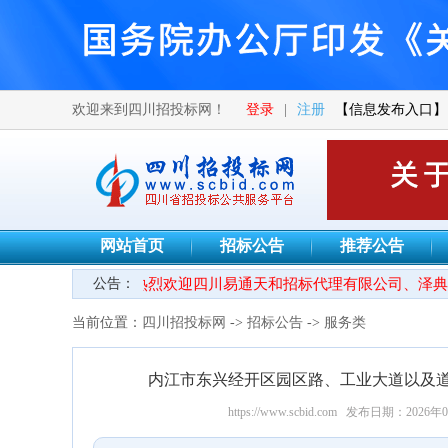
欢迎来到四川招投标网！
登录
|
注册
【信息发布入口】
网站首页
招标公告
推荐公告
公告：
●热烈欢迎四川易通天和招标代理有限公司、泽典工
当前位置：
四川招投标网
->
招标公告
->
服务类
内江市东兴经开区园区路、工业大道以及
https://www.scbid.com
发布日期：2026年0