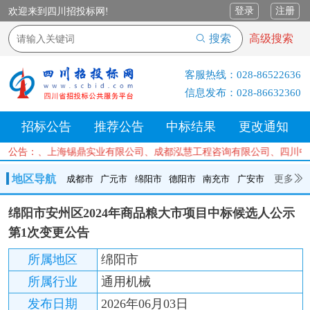
登录
注册
欢迎来到四川招投标网!
搜索
高级搜索
客服热线：
028-86522636
信息发布：
028-86632360
招标公告
推荐公告
中标结果
更改通知
有限公司、上海锡鼎实业有限公司、成都泓慧工程咨询有限公司、四川中
公告：
地区导航
更多
成都市
广元市
绵阳市
德阳市
南充市
广安市
成都市
广元市
绵阳市
德阳市
南充市
广安市
遂宁市
绵阳市安州区2024年商品粮大市项目中标候选人公示
内江市
乐山市
自贡市
泸州市
宜宾市
攀枝花
巴中市
第1次变更公告
达州市
资阳市
眉山市
雅安市
阿坝州
甘孜州
凉山州
所属地区
绵阳市
所属行业
通用机械
发布日期
2026年06月03日