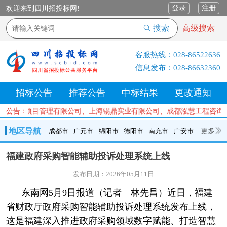
登录
注册
欢迎来到四川招投标网!
搜索
高级搜索
客服热线：
028-86522636
信息发布：
028-86632360
招标公告
推荐公告
中标结果
更改通知
兴工程项目管理有限公司、上海锡鼎实业有限公司、成都泓慧工程咨询有
公告：
地区导航
更多
成都市
广元市
绵阳市
德阳市
南充市
广安市
成都市
广元市
绵阳市
德阳市
南充市
广安市
遂宁市
福建政府采购智能辅助投诉处理系统上线
内江市
乐山市
自贡市
泸州市
宜宾市
攀枝花
巴中市
发布日期：2026年05月11日
达州市
资阳市
眉山市
雅安市
阿坝州
甘孜州
凉山州
东南网5月9日报道（记者 林先昌）近日，福建
省财政厅政府采购智能辅助投诉处理系统发布上线，
这是福建深入推进政府采购领域数字赋能、打造智慧