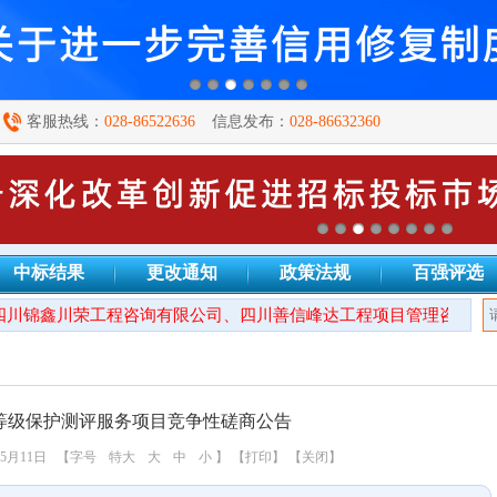
客服热线：
028-86522636
信息发布：
028-86632360
中标结果
更改通知
政策法规
百强评选
川锦鑫川荣工程咨询有限公司、四川善信峰达工程项目管理咨询有限
息安全等级保护测评服务项目竞争性磋商公告
5月11日
【字号
特大
大
中
小
】
【打印】
【关闭】