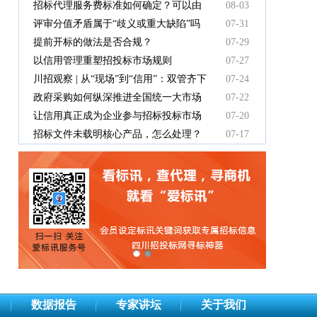
有效吗
招标代理服务费标准如何确定？可以由
08-03
中标人支付吗？
评审分值矛盾属于“歧义或重大缺陷”吗
07-31
提前开标的做法是否合规？
07-29
以信用管理重塑招投标市场规则
07-27
川招观察 | 从“现场”到“信用”：双管齐下
07-24
重塑招投标新秩序
政府采购如何纵深推进全国统一大市场
07-22
建设
让信用真正成为企业参与招标投标市场
07-20
竞争的“通行证”
招标文件未载明核心产品，怎么处理？
07-17
数据报告
专家讲坛
关于我们