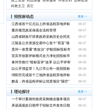
国土资源
药品保健
商务服务
环保水利
农林牧渔
科教文卫
其它
招投标动态
更多>>
江西省首个亿元以上跨省远程异地评标
08-07
项目在鹰潭市完成
重庆规范政采保函全流程管理
08-07
山西省财政厅排查政府采购历史合同支
08-07
付情况
江陵县公共资源交易中心首个“双盲”项
08-07
目顺利完成
贵州一体贯通“查改治” 护航招标投标市
08-06
场规范健康发展
宜宾市创新评标模式全力净化招投标市
08-06
场环境
泰州市推行“暗标盲评”改革 以公平评审
08-06
推动政府采购提质增效
以公开强监管！九江市公布一批招投标
08-06
领域系统整治典型案例
绵阳市完成首个三地跨省远程异地评标
08-05
项目
黟县：跨省远程评标让优质项目“隔空”
08-05
落地
理论探讨
更多>>
一个审计案例对政府采购物业服务项目
08-07
的警示
承诺函落款日期早于招标文件发布日期
08-05