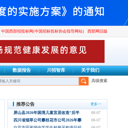
中国西部招投标网(中国招标投标协会指导网站)
西部网旧版
数据报告
川招智库
关于我们
高级搜索
公司、四川衡信建设项目管理有限公司、四川正汇恒招标代理有限公
推荐公告
更多>>
屏山县2026年困境儿童宜居改造“后半
08-07
篇”文章暨“为你而来·相伴成长”关爱服
四川省烟草公司攀枝花市公司2026年攀
08-07
务项目（二次）流标公告
枝花烟叶烘烤自动计量服务【重新招
自贡市田家炳中学学生校服采购项目招
08-07