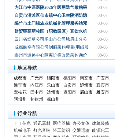
标】-询比采购公告
标（采购）更正公告（第一次）
内江市中医医院2026年医用透气敷贴采
08-07
购项目中选结果公告
自贡市沿滩区仙市镇中心卫生院消防隐
08-07
患改造项目结果公告
绵竹市土门镇农业机械化管理服务站邓
08-06
林加油站双层管线隐患整改项目结果公
财贸职高新校区（职教园区）直饮水机
08-06
示
设备采购项目采购公告
四川省烟草公司乐山市公司峨眉山分公
08-06
司2026年-2027年食堂食材购买服务-询比
成都航空有限公司制服采购项目(羽绒服
08-06
采购公告
类)成交结果公告
崇州市道路中心隔离护栏改造采购询价
08-06
通知
地区导航
成都市
广元市
绵阳市
德阳市
南充市
广安市
遂宁市
内江市
乐山市
自贡市
泸州市
宜宾市
攀枝花
巴中市
达州市
资阳市
眉山市
雅安市
阿坝州
甘孜州
凉山州
行业导航
ＩＴ信息
通讯器材
医疗器械
办公文体
建筑装修
机械电子
灯光音响
轻工纺织
交通运输
能源化工