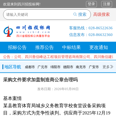
登录
注册
欢迎来到四川招投标网!
搜索
高级搜索
客服热线：
028-86522636
信息发布：
028-86632360
招标公告
推荐公告
中标结果
更改通知
有限公司、四川善信峰达工程项目管理咨询有限公司、四川衡信建设项目
公告：
地区导航
更多
成都市
广元市
绵阳市
德阳市
南充市
广安市
成都市
广元市
绵阳市
德阳市
南充市
广安市
遂宁市
采购文件要求加盖制造商公章合理吗
内江市
乐山市
自贡市
泸州市
宜宾市
攀枝花
巴中市
发布日期：2026年05月09日
达州市
资阳市
眉山市
雅安市
阿坝州
甘孜州
凉山州
基本案情
某县教育体育局城乡义务教育学校食堂设备采购项
目，采购方式为竞争性谈判。供应商于2025年12月19