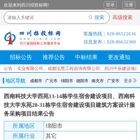
登录
注册
欢迎来到四川招投标网!
搜索
高级搜索
客服热线：
028-86522636
信息发布：
028-86632360
招标公告
推荐公告
中标结果
更改通知
上海锡鼎实业有限公司、成都泓慧工程咨询有限公司、四川中辰建设项目
公告：
地区导航
更多
成都市
广元市
绵阳市
德阳市
南充市
广安市
成都市
广元市
绵阳市
德阳市
南充市
广安市
遂宁市
西南科技大学西苑13-14栋学生宿舍建设项目、西南科
内江市
乐山市
自贡市
泸州市
宜宾市
攀枝花
巴中市
技大学东苑28-31栋学生宿舍建设项目建筑方案设计服
达州市
资阳市
眉山市
雅安市
阿坝州
甘孜州
凉山州
务采购项目结果公告
所属地区
绵阳市
所属行业
其它