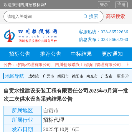
登录
注册
欢迎来到四川招投标网!
搜索
高级搜索
客服热线：
028-86522636
信息发布：
028-86632360
招标公告
推荐公告
中标结果
更改通知
川正汇恒招标代理有限公司、四川创致瑞兴工程项目管理有限公司、上海
公告：
地区导航
更多
成都市
广元市
绵阳市
德阳市
南充市
广安市
成都市
广元市
绵阳市
德阳市
南充市
广安市
遂宁市
自贡水投建设安装工程有限责任公司2025年9月第一批
内江市
乐山市
自贡市
泸州市
宜宾市
攀枝花
巴中市
次二次供水设备采购结果公告
达州市
资阳市
眉山市
雅安市
阿坝州
甘孜州
凉山州
所属地区
自贡市
所属行业
招标代理
发布日期
2025年10月16日