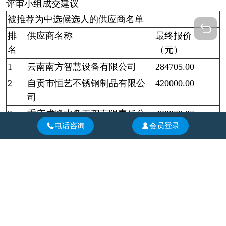
评审小组
成交
建议
被推荐为
中选
候选人的供应商名单
排
供应商名称
最终报价
名
（元）
1
云南南方智慧设备有限公司
284705.00
2
自贡市恒艺不锈钢制品有限公
420000.00
司
3
重庆成峰水务工程有限责任公
430000.00
电话咨询
会员登录
司
评审小组建议中选供应商：云南南方智慧设备有限公
司
联系方式：
遴选人：自贡水投建设安装工程有限责任公司
通讯地址：四川省自贡市自流井区丹阳街538号
联系人：郑先生