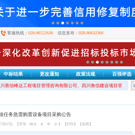
客服热线：
028-86522636
信息发布：
028-86632360
中标结果
更改通知
政策法规
百强评选
善信峰达工程项目管理咨询有限公司、四川衡信建设项目管理有限
核任务急需购置设备项目采购公告
7月07日
【字号
特大
大
中
小
】
【打印】
【关闭】