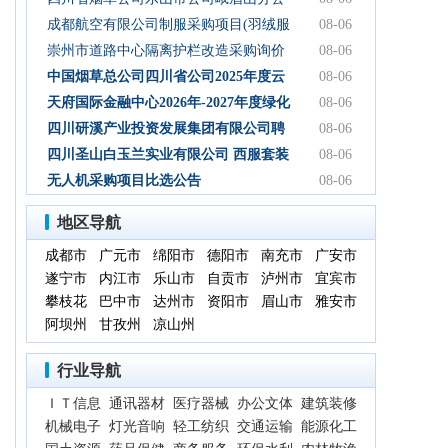
司2026年-2027年食堂食材购买服务-询比
成都航空有限公司制服采购项目(羽绒服
08-06
采购公告
类)成交结果公告
崇州市道路中心隔离护栏改造采购询价
08-06
通知
中国烟草总公司四川省公司2025年度云
08-06
平台扩容项目（第三次） 中标候选人公
天府国际金融中心2026年-2027年度绿化
08-06
示
养护服务采购项目比选公告
四川研溪产业投资发展集团有限公司聘
08-06
请第三方服务机构开展贸易业务票据、
四川圣山白玉兰实业有限公司 西服套装
08-06
国内信用证结算服务结果公告
成品采购竞争性磋商公告
无人机采购项目比选公告
08-06
地区导航
成都市
广元市
绵阳市
德阳市
南充市
广安市
遂宁市
内江市
乐山市
自贡市
泸州市
宜宾市
攀枝花
巴中市
达州市
资阳市
眉山市
雅安市
阿坝州
甘孜州
凉山州
行业导航
ＩＴ信息
通讯器材
医疗器械
办公文体
建筑装修
机械电子
灯光音响
轻工纺织
交通运输
能源化工