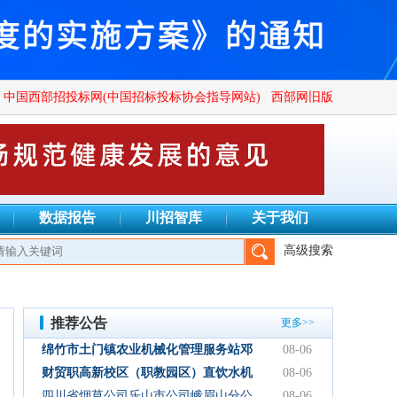
中国西部招投标网(中国招标投标协会指导网站)
西部网旧版
数据报告
川招智库
关于我们
高级搜索
公司、四川正汇恒招标代理有限公司、四川创致瑞兴工程项目管理有
推荐公告
更多>>
绵竹市土门镇农业机械化管理服务站邓
08-06
林加油站双层管线隐患整改项目结果公
财贸职高新校区（职教园区）直饮水机
08-06
示
设备采购项目采购公告
四川省烟草公司乐山市公司峨眉山分公
08-06