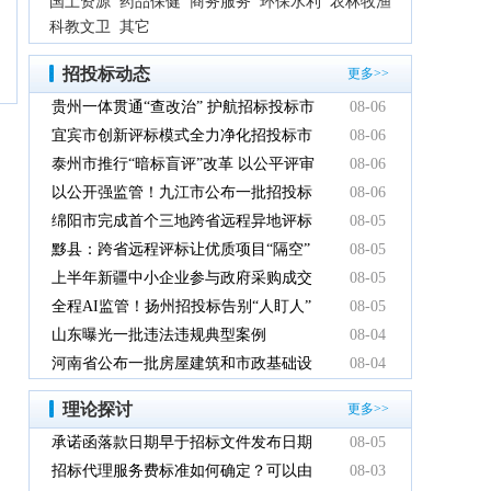
国土资源
药品保健
商务服务
环保水利
农林牧渔
科教文卫
其它
招投标动态
更多>>
贵州一体贯通“查改治” 护航招标投标市
08-06
场规范健康发展
宜宾市创新评标模式全力净化招投标市
08-06
场环境
泰州市推行“暗标盲评”改革 以公平评审
08-06
推动政府采购提质增效
以公开强监管！九江市公布一批招投标
08-06
领域系统整治典型案例
绵阳市完成首个三地跨省远程异地评标
08-05
项目
黟县：跨省远程评标让优质项目“隔空”
08-05
落地
上半年新疆中小企业参与政府采购成交
08-05
额创新高
全程AI监管！扬州招投标告别“人盯人”
08-05
山东曝光一批违法违规典型案例
08-04
河南省公布一批房屋建筑和市政基础设
08-04
施工程招标投标违法违规典型案例
理论探讨
更多>>
承诺函落款日期早于招标文件发布日期
08-05
有效吗
招标代理服务费标准如何确定？可以由
08-03