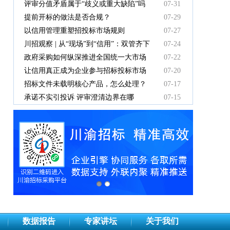
中标人支付吗？
评审分值矛盾属于“歧义或重大缺陷”吗
07-31
提前开标的做法是否合规？
07-29
以信用管理重塑招投标市场规则
07-27
川招观察 | 从“现场”到“信用”：双管齐下
07-24
重塑招投标新秩序
政府采购如何纵深推进全国统一大市场
07-22
建设
让信用真正成为企业参与招标投标市场
07-20
竞争的“通行证”
招标文件未载明核心产品，怎么处理？
07-17
承诺不实引投诉 评审澄清边界在哪
07-15
数据报告
专家讲坛
关于我们